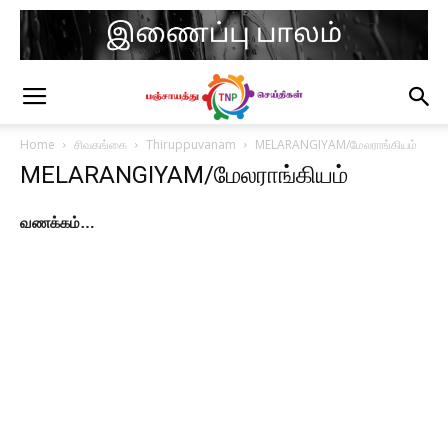
Home
சிவகங்கை
Thiruppuvanam
MELARANGIYAM/மேலராங்கியம்
MELARANGIYAM/மேலராங்கியம்
வணக்கம்…