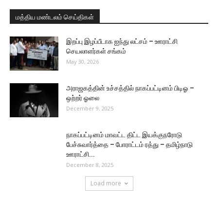
மத்திய மண்டலம் செய்திகள்
இறப்பு இழப்பீடாக ஐந்து லட்சம் – ஊராட்சி
செயலாளர்கள் சங்கம்
May 30, 2026
அராஜகத்தின் உச்சத்தில் நாகப்பட்டினம் பிடிஓ –
ஒற்றர் ஓலை
December 9, 2025
நாகப்பட்டினம் மாவட்ட திட்ட இயக்குநரோடு
பேச்சுவார்த்தை – போராட்டம் ரத்து – தமிழ்நாடு
ஊராட்சி...
December 8, 2025
Load more