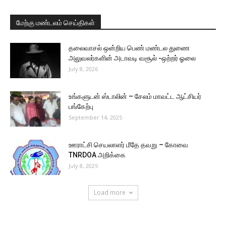
மேற்கு மண்டலம் செய்திகள்
தலைவாசல் ஒன்றிய பெண் மண்டல துணை
அலுவலர்களின் அடாவடி வசூல் -ஒற்றர் ஓலை
July 8, 2026
உங்களுடன் ஸ்டாலின் – சேலம் மாவட்ட ஆட்சியர்
பங்கேற்பு
September 14, 2025
ஊராட்சி செயலாளர் மீதே தவறு – கோவை
TNRDOA அறிக்கை
July 8, 2025
Load more