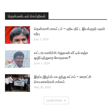
தென்மண்டலம் செய்திகள்
தென்காசி மாவட்டம் – புதிய திட்ட இயக்குநர் பதவி
ஏற்பு
July 7, 2026
வட்டார வளர்ச்சி அலுவலர் வீட்டில் லஞ்ச
ஒழிப்புத்துறை சோதனை?
June 1, 2026
இறப்பு இழப்பீடாக ஐந்து லட்சம் – ஊராட்சி
செயலாளர்கள் சங்கம்
May 30, 2026
Load more