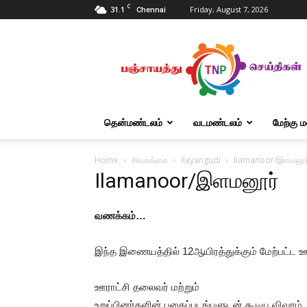
C
31.1
Friday, August 7, 2026
Chennai
Tnpanchayat
தென்மண்டலம்
வடமண்டலம்
மேற்கு 
Home
சிவகங்கை
Ilayangudi
Ilamanoor/இளமனூர
Ilamanoor/இளமனூர்
வணக்கம்…
இந்த இணையத்தில் 12ஆயிரத்துக்கும் மேற்பட்ட 
ஊராட்சி தலைவர் மற்றும்
உறுப்பினர்களின் புகைப்படங்பளுடன் கூடிய விவரம்.