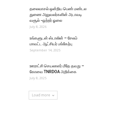
தலைவாசல் ஒன்றிய பெண் மண்டல
துணை அலுவலர்களின் அடாவடி
வசூல் -ஒற்றர் ஓலை
July 8, 2026
உங்களுடன் ஸ்டாலின் – சேலம்
மாவட்ட ஆட்சியர் பங்கேற்பு
September 14, 2025
ஊராட்சி செயலாளர் மீதே தவறு –
கோவை TNRDOA அறிக்கை
July 8, 2025
Load more