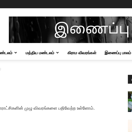
மண்டலம்
மத்திய மண்டலம்
கிராம விவரங்கள்
இணைப்பு பாலம்
்
ஊராட்சிகளின் முழு விவரங்களை பதிவேற்ற உள்ளோம்.