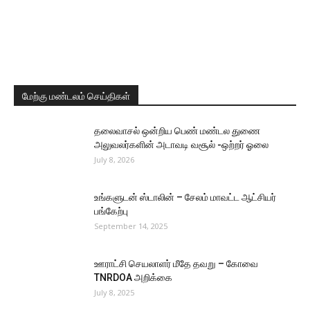
மேற்கு மண்டலம் செய்திகள்
தலைவாசல் ஒன்றிய பெண் மண்டல துணை
அலுவலர்களின் அடாவடி வசூல் -ஒற்றர் ஓலை
July 8, 2026
உங்களுடன் ஸ்டாலின் – சேலம் மாவட்ட ஆட்சியர்
பங்கேற்பு
September 14, 2025
ஊராட்சி செயலாளர் மீதே தவறு – கோவை
TNRDOA அறிக்கை
July 8, 2025