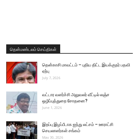
தென்மண்டலம் செய்திகள்
தென்காசி மாவட்டம் – புதிய திட்ட இயக்குநர் பதவி
ஏற்பு
July 7, 2026
வட்டார வளர்ச்சி அலுவலர் வீட்டில் லஞ்ச
ஒழிப்புத்துறை சோதனை?
June 1, 2026
இறப்பு இழப்பீடாக ஐந்து லட்சம் – ஊராட்சி
செயலாளர்கள் சங்கம்
May 30, 2026