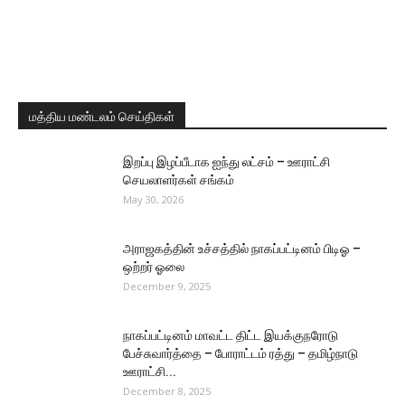
மத்திய மண்டலம் செய்திகள்
இறப்பு இழப்பீடாக ஐந்து லட்சம் – ஊராட்சி
செயலாளர்கள் சங்கம்
May 30, 2026
அராஜகத்தின் உச்சத்தில் நாகப்பட்டினம் பிடிஓ –
ஒற்றர் ஓலை
December 9, 2025
நாகப்பட்டினம் மாவட்ட திட்ட இயக்குநரோடு
பேச்சுவார்த்தை – போராட்டம் ரத்து – தமிழ்நாடு
ஊராட்சி...
December 8, 2025