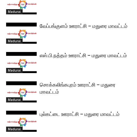
Madurai
வேப்பங்குளம் ஊராட்சி – மதுரை மாவட்டம்
Madurai
எஸ்.பி.நத்தம் ஊராட்சி – மதுரை மாவட்டம்
Madurai
சொக்கலிங்கபுரம் ஊராட்சி – மதுரை
மாவட்டம்
Madurai
புல்கட்டை ஊராட்சி – மதுரை மாவட்டம்
Madurai