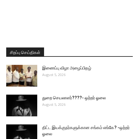
சிறப்பு செய்திகள்
இணைப்பு விழா அழைப்பிதழ்
August 5, 2026
துறை செயலாளர்????- ஒற்றர் ஓலை
August 5, 2026
திட்ட இயக்குநர்களுக்கான சங்கம் எங்கே? -ஒற்றர்
ஓலை