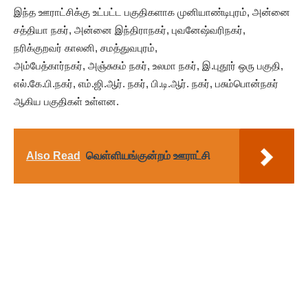
இந்த ஊராட்சிக்கு உட்பட்ட பகுதிகளாக முனியாண்டிபுரம், அன்னை
சத்தியா நகர், அன்னை இந்திராநகர், புவனேஷ்வரிநகர்,
நரிக்குறவர் காலனி, சமத்துவபுரம்,
அம்பேத்கார்நகர், அஞ்சுகம் நகர், உலமா நகர், இ.புதூர் ஒரு பகுதி,
எல்.கே.பி.நகர், எம்.ஜி.ஆர். நகர், பி.டி.ஆர். நகர், பசும்பொன்நகர்
ஆகிய பகுதிகள் உள்ளன.
Also Read
வெள்ளியங்குன்றம் ஊராட்சி