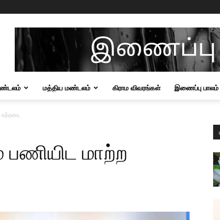
மண்டலம்
மத்திய மண்டலம்
கிராம விவரங்கள்
இணைப்பு பாலம்
 உத்தரவு
ம் பணியிட மாற்ற