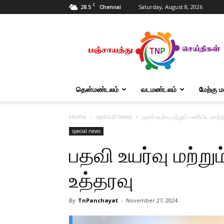
C
28.5
Saturday, August 8, 2026
Chennai
Tnpanchayat
தென்மண்டலம்
வடமண்டலம்
மேற்கு 
Home
special news
பதவி உயர்வு மற்றும் பணியிட மாற்ற
special news
பதவி உயர்வு மற்று
உத்தரவு
By
TnPanchayat
-
November 27, 2024