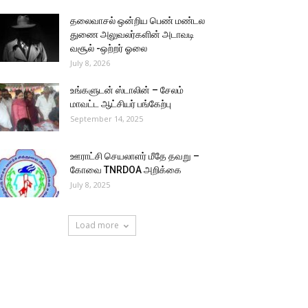
தலைவாசல் ஒன்றிய பெண் மண்டல
துணை அலுவலர்களின் அடாவடி
வசூல் -ஒற்றர் ஓலை
July 8, 2026
உங்களுடன் ஸ்டாலின் – சேலம்
மாவட்ட ஆட்சியர் பங்கேற்பு
September 14, 2025
ஊராட்சி செயலாளர் மீதே தவறு –
கோவை TNRDOA அறிக்கை
July 8, 2025
Load more