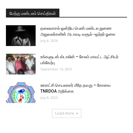
மேற்கு மண்டலம் செய்திகள்
தலைவாசல் ஒன்றிய பெண் மண்டல துணை
அலுவலர்களின் அடாவடி வசூல் -ஒற்றர் ஓலை
July 8, 2026
உங்களுடன் ஸ்டாலின் – சேலம் மாவட்ட ஆட்சியர்
பங்கேற்பு
September 14, 2025
ஊராட்சி செயலாளர் மீதே தவறு – கோவை
TNRDOA அறிக்கை
July 8, 2025
Load more