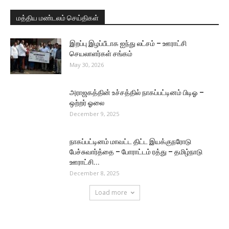
மத்திய மண்டலம் செய்திகள்
இறப்பு இழப்பீடாக ஐந்து லட்சம் – ஊராட்சி
செயலாளர்கள் சங்கம்
May 30, 2026
அராஜகத்தின் உச்சத்தில் நாகப்பட்டினம் பிடிஓ –
ஒற்றர் ஓலை
December 9, 2025
நாகப்பட்டினம் மாவட்ட திட்ட இயக்குநரோடு
பேச்சுவார்த்தை – போராட்டம் ரத்து – தமிழ்நாடு
ஊராட்சி...
December 8, 2025
Load more