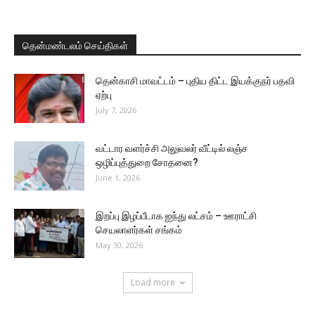
தென்மண்டலம் செய்திகள்
தென்காசி மாவட்டம் – புதிய திட்ட இயக்குநர் பதவி
ஏற்பு
July 7, 2026
வட்டார வளர்ச்சி அலுவலர் வீட்டில் லஞ்ச
ஒழிப்புத்துறை சோதனை?
June 1, 2026
இறப்பு இழப்பீடாக ஐந்து லட்சம் – ஊராட்சி
செயலாளர்கள் சங்கம்
May 30, 2026
Load more