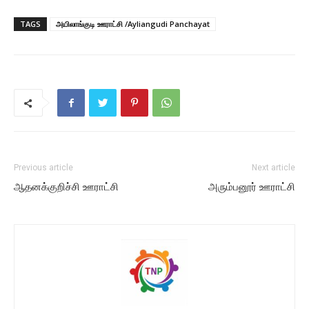
TAGS
அயிலாங்குடி ஊராட்சி /Ayliangudi Panchayat
Previous article
Next article
ஆதனக்குறிச்சி ஊராட்சி
அரும்பனூர் ஊராட்சி