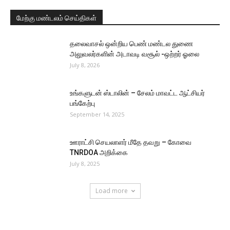
மேற்கு மண்டலம் செய்திகள்
தலைவாசல் ஒன்றிய பெண் மண்டல துணை
அலுவலர்களின் அடாவடி வசூல் -ஒற்றர் ஓலை
July 8, 2026
உங்களுடன் ஸ்டாலின் – சேலம் மாவட்ட ஆட்சியர்
பங்கேற்பு
September 14, 2025
ஊராட்சி செயலாளர் மீதே தவறு – கோவை
TNRDOA அறிக்கை
July 8, 2025
Load more