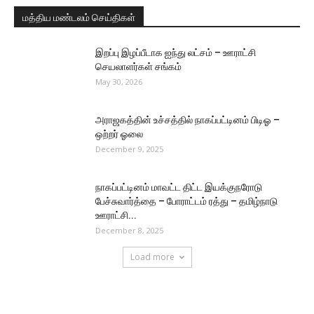
மத்திய மண்டலம் செய்திகள்
இறப்பு இழப்பீடாக ஐந்து லட்சம் – ஊராட்சி
செயலாளர்கள் சங்கம்
May 30, 2026
அராஜகத்தின் உச்சத்தில் நாகப்பட்டினம் பிடிஓ –
ஒற்றர் ஓலை
December 9, 2025
நாகப்பட்டினம் மாவட்ட திட்ட இயக்குநரோடு
பேச்சுவார்த்தை – போராட்டம் ரத்து – தமிழ்நாடு
ஊராட்சி...
December 8, 2025
Load more