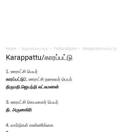
Home
திருவண்ணாமலை
Pudupalayam
Karappattu/காரப்பட்டு
Karappattu/காரப்பட்டு
1. ஊராட்சி பெயர்
காரப்பட்டு
2. ஊராட்சி தலைவர் பெயர்
திருமதி.ஜெயந்தி லட்சுமணன்
3. ஊராட்சி செயலாளர் பெயர்
தி. அருணகிரி
4. வார்டுகள் எண்ணிக்கை