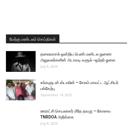
மேற்கு மண்டலம் செய்திகள்
தலைவாசல் ஒன்றிய பெண் மண்டல துணை
அலுவலர்களின் அடாவடி வசூல் -ஒற்றர் ஓலை
July 8, 2026
உங்களுடன் ஸ்டாலின் – சேலம் மாவட்ட ஆட்சியர்
பங்கேற்பு
September 14, 2025
ஊராட்சி செயலாளர் மீதே தவறு – கோவை
TNRDOA அறிக்கை
July 8, 2025