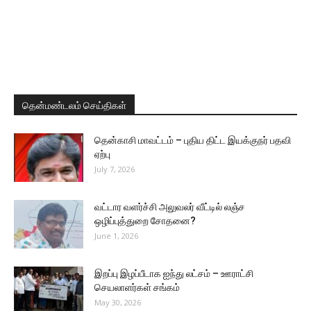
தென்மண்டலம் செய்திகள்
தென்காசி மாவட்டம் – புதிய திட்ட இயக்குநர் பதவி
ஏற்பு
July 7, 2026
வட்டார வளர்ச்சி அலுவலர் வீட்டில் லஞ்ச
ஒழிப்புத்துறை சோதனை?
June 1, 2026
இறப்பு இழப்பீடாக ஐந்து லட்சம் – ஊராட்சி
செயலாளர்கள் சங்கம்
May 30, 2026