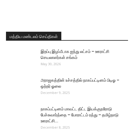
மத்திய மண்டலம் செய்திகள்
இறப்பு இழப்பீடாக ஐந்து லட்சம் – ஊராட்சி
செயலாளர்கள் சங்கம்
May 30, 2026
அராஜகத்தின் உச்சத்தில் நாகப்பட்டினம் பிடிஓ –
ஒற்றர் ஓலை
December 9, 2025
நாகப்பட்டினம் மாவட்ட திட்ட இயக்குநரோடு
பேச்சுவார்த்தை – போராட்டம் ரத்து – தமிழ்நாடு
ஊராட்சி...
December 8, 2025