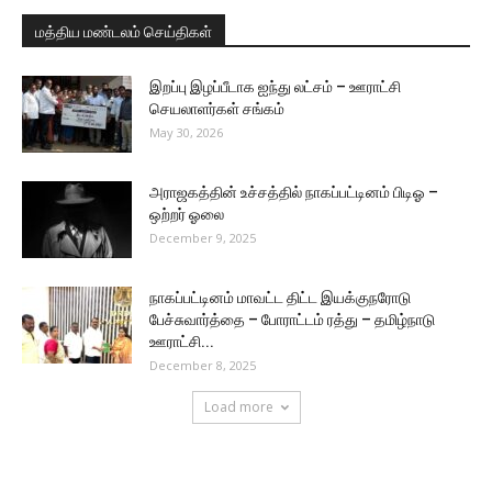
மத்திய மண்டலம் செய்திகள்
இறப்பு இழப்பீடாக ஐந்து லட்சம் – ஊராட்சி
செயலாளர்கள் சங்கம்
May 30, 2026
அராஜகத்தின் உச்சத்தில் நாகப்பட்டினம் பிடிஓ –
ஒற்றர் ஓலை
December 9, 2025
நாகப்பட்டினம் மாவட்ட திட்ட இயக்குநரோடு
பேச்சுவார்த்தை – போராட்டம் ரத்து – தமிழ்நாடு
ஊராட்சி...
December 8, 2025
Load more