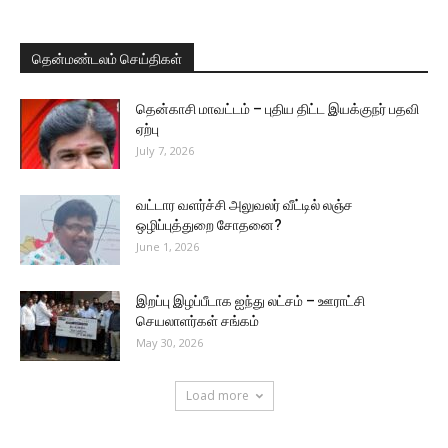
தென்மண்டலம் செய்திகள்
தென்காசி மாவட்டம் – புதிய திட்ட இயக்குநர் பதவி
ஏற்பு
July 7, 2026
வட்டார வளர்ச்சி அலுவலர் வீட்டில் லஞ்ச
ஒழிப்புத்துறை சோதனை?
June 1, 2026
இறப்பு இழப்பீடாக ஐந்து லட்சம் – ஊராட்சி
செயலாளர்கள் சங்கம்
May 30, 2026
Load more