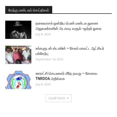
மேற்கு மண்டலம் செய்திகள்
தலைவாசல் ஒன்றிய பெண் மண்டல துணை
அலுவலர்களின் அடாவடி வசூல் -ஒற்றர் ஓலை
July 8, 2026
உங்களுடன் ஸ்டாலின் – சேலம் மாவட்ட ஆட்சியர்
பங்கேற்பு
September 14, 2025
ஊராட்சி செயலாளர் மீதே தவறு – கோவை
TNRDOA அறிக்கை
July 8, 2025
Load more