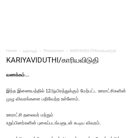
Home
தஞ்சாவூர்
Thiruvonam
KARIYAVIDUTHI/காரியவிடுதி
KARIYAVIDUTHI/காரியவிடுதி
வணக்கம்…
இந்த இணையத்தில் 12ஆயிரத்துக்கும் மேற்பட்ட ஊராட்சிகளின்
முழு விவரங்களை பதிவேற்ற உள்ளோம்.
ஊராட்சி தலைவர் மற்றும்
உறுப்பினர்களின் புகைப்படங்பளுடன் கூடிய விவரம்.