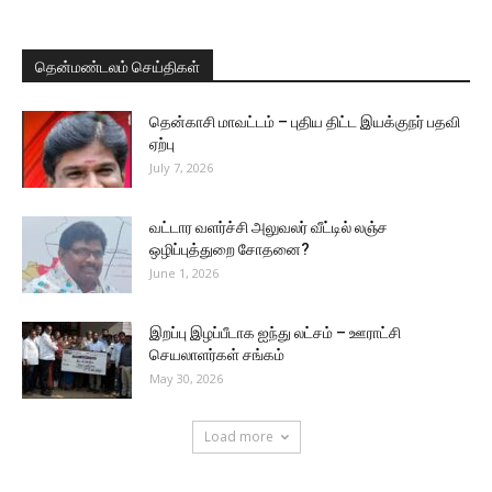
தென்மண்டலம் செய்திகள்
தென்காசி மாவட்டம் – புதிய திட்ட இயக்குநர் பதவி
ஏற்பு
July 7, 2026
வட்டார வளர்ச்சி அலுவலர் வீட்டில் லஞ்ச
ஒழிப்புத்துறை சோதனை?
June 1, 2026
இறப்பு இழப்பீடாக ஐந்து லட்சம் – ஊராட்சி
செயலாளர்கள் சங்கம்
May 30, 2026
Load more