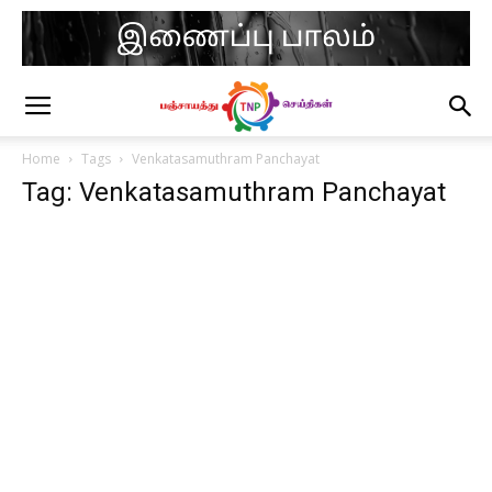
Home
Tags
Venkatasamuthram Panchayat
Tag: Venkatasamuthram Panchayat