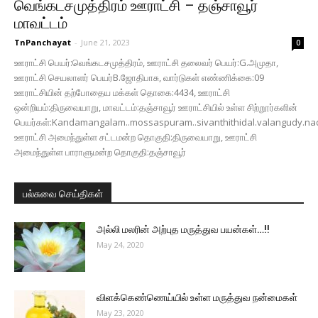
வெங்கடசமுத்திரம் ஊராட்சி – தஞ்சாவூர்
மாவட்டம்
TnPanchayat
-
June 21, 2023
0
ஊராட்சி பெயர்:வெங்கடசமுத்திரம், ஊராட்சி தலைவர் பெயர்:G.அமுதா,
ஊராட்சி செயலாளர் பெயர்B.ஜோதிபாசு, வார்டுகள் எண்ணிக்கை:09
ஊராட்சியின் தற்போதைய மக்கள் தொகை:4434, ஊராட்சி
ஒன்றியம்:திருவையாறு, மாவட்டம்:தஞ்சாவூர் ஊராட்சியில் உள்ள சிற்றூர்களின்
பெயர்கள்:Kandamangalam..mossaspuram..sivanthithidal.valangudy.n
ஊராட்சி அமைந்துள்ள சட்டமன்ற தொகுதி:திருவையாறு, ஊராட்சி
அமைந்துள்ள பாராளுமன்ற தொகுதி:தஞ்சாவூர்
பல்சுவை செய்திகள்
அல்லி மலரின் அற்புத மருத்துவ பயன்கள்…!!
May 24, 2020
விளக்கெண்ணெய்யில் உள்ள மருத்துவ நன்மைகள்
May 23, 2020