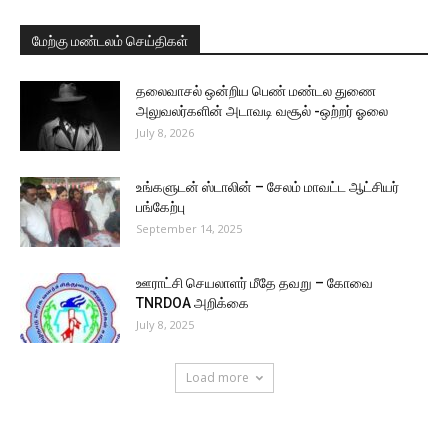
மேற்கு மண்டலம் செய்திகள்
தலைவாசல் ஒன்றிய பெண் மண்டல துணை
அலுவலர்களின் அடாவடி வசூல் -ஒற்றர் ஓலை
July 8, 2026
உங்களுடன் ஸ்டாலின் – சேலம் மாவட்ட ஆட்சியர்
பங்கேற்பு
September 14, 2025
ஊராட்சி செயலாளர் மீதே தவறு – கோவை
TNRDOA அறிக்கை
July 8, 2025
Load more