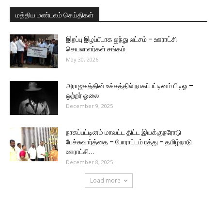
மத்திய மண்டலம் செய்திகள்
இறப்பு இழப்பீடாக ஐந்து லட்சம் – ஊராட்சி
செயலாளர்கள் சங்கம்
May 30, 2026
அராஜகத்தின் உச்சத்தில் நாகப்பட்டினம் பிடிஓ –
ஒற்றர் ஓலை
December 9, 2025
நாகப்பட்டினம் மாவட்ட திட்ட இயக்குநரோடு
பேச்சுவார்த்தை – போராட்டம் ரத்து – தமிழ்நாடு
ஊராட்சி...
December 8, 2025
Load more