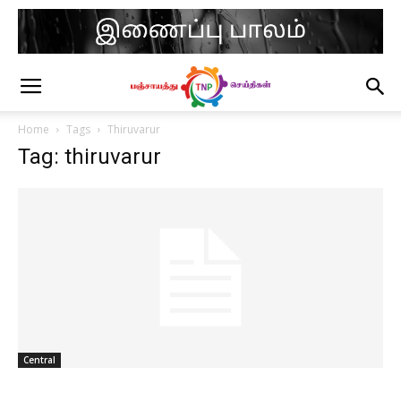
Home
Tags
Thiruvarur
Tag: thiruvarur
Central