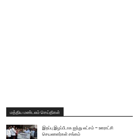
மத்திய மண்டலம் செய்திகள்
இறப்பு இழப்பீடாக ஐந்து லட்சம் – ஊராட்சி
செயலாளர்கள் சங்கம்