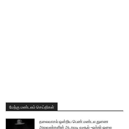
மேற்கு மண்டலம் செய்திகள்
தலைவாசல் ஒன்றிய பெண் மண்டல துணை
அலுவலர்களின் அடாவடி வசூல் -ஒற்றர் ஓலை