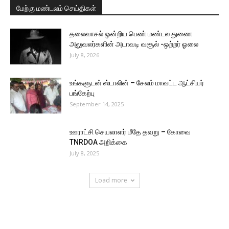
மேற்கு மண்டலம் செய்திகள்
தலைவாசல் ஒன்றிய பெண் மண்டல துணை
அலுவலர்களின் அடாவடி வசூல் -ஒற்றர் ஓலை
July 8, 2026
உங்களுடன் ஸ்டாலின் – சேலம் மாவட்ட ஆட்சியர்
பங்கேற்பு
September 14, 2025
ஊராட்சி செயலாளர் மீதே தவறு – கோவை
TNRDOA அறிக்கை
July 8, 2025
Load more