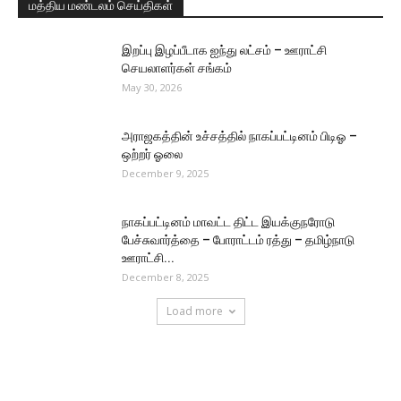
மத்திய மண்டலம் செய்திகள்
இறப்பு இழப்பீடாக ஐந்து லட்சம் – ஊராட்சி
செயலாளர்கள் சங்கம்
May 30, 2026
அராஜகத்தின் உச்சத்தில் நாகப்பட்டினம் பிடிஓ –
ஒற்றர் ஓலை
December 9, 2025
நாகப்பட்டினம் மாவட்ட திட்ட இயக்குநரோடு
பேச்சுவார்த்தை – போராட்டம் ரத்து – தமிழ்நாடு
ஊராட்சி...
December 8, 2025
Load more