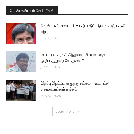
தென்மண்டலம் செய்திகள்
தென்காசி மாவட்டம் – புதிய திட்ட இயக்குநர் பதவி
ஏற்பு
July 7, 2026
வட்டார வளர்ச்சி அலுவலர் வீட்டில் லஞ்ச
ஒழிப்புத்துறை சோதனை?
June 1, 2026
இறப்பு இழப்பீடாக ஐந்து லட்சம் – ஊராட்சி
செயலாளர்கள் சங்கம்
May 30, 2026
Load more