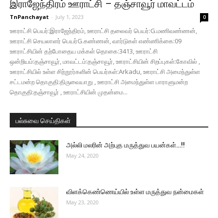
இராஜேந்திரம் ஊராட்சி – தஞ்சாவூர் மாவட்டம்
TnPanchayat
-
July 1, 2023
0
ஊராட்சி பெயர்:இராஜேந்திரம், ஊராட்சி தலைவர் பெயர்:G.மணிவண்ணன்,
ஊராட்சி செயலாளர் பெயர்G.கண்ணன், வார்டுகள் எண்ணிக்கை:09
ஊராட்சியின் தற்போதைய மக்கள் தொகை:3413, ஊராட்சி
ஒன்றியம்:தஞ்சாவூர், மாவட்டம்:தஞ்சாவூர், ஊராட்சியின் சிறப்புகள்:கோவில் ,
ஊராட்சியில் உள்ள சிற்றூர்களின் பெயர்கள்:Arkadu, ஊராட்சி அமைந்துள்ள
சட்டமன்ற தொகுதி:திருவையாறு , ஊராட்சி அமைந்துள்ள பாராளுமன்ற
தொகுதி:தஞ்சாவூர் , ஊராட்சியின் முதன்மை...
பல்சுவை செய்திகள்
அல்லி மலரின் அற்புத மருத்துவ பயன்கள்…!!
May 24, 2020
விளக்கெண்ணெய்யில் உள்ள மருத்துவ நன்மைகள்
May 23, 2020