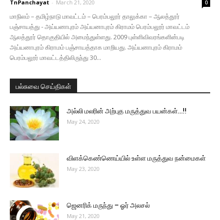
TnPanchayat
-
March 21, 2020
0
மாநிலம் – தமிழ்நாடு மாவட்டம் – பெரம்பலூர் தாலுக்கா – ஆலத்தூர்
பஞ்சாயத்து - அய்யனாபுரம் அய்யனாபுரம் கிராமம் பெரம்பலூர் மாவட்டம்
ஆலத்தூர் தொகுதியில் அமைந்துள்ளது. 2009 புள்ளிவிவரங்களின்படி
அய்யனாபுரம் கிராமம் பஞ்சாயத்தாக மாறியது. அய்யனாபுரம் கிராமம்
பெரம்பலூர் மாவட்டத்திலிருந்து 30...
பல்சுவை செய்திகள்
அல்லி மலரின் அற்புத மருத்துவ பயன்கள்…!!
May 24, 2020
விளக்கெண்ணெய்யில் உள்ள மருத்துவ நன்மைகள்
May 23, 2020
ஜெனரிக் மருந்து – ஓர் அலசல்
May 21, 2020