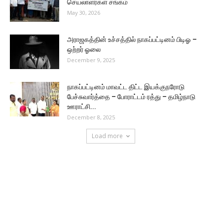
செயலாளர்கள் சங்கம்
May 30, 2026
அராஜகத்தின் உச்சத்தில் நாகப்பட்டினம் பிடிஓ –
ஒற்றர் ஓலை
December 9, 2025
நாகப்பட்டினம் மாவட்ட திட்ட இயக்குநரோடு
பேச்சுவார்த்தை – போராட்டம் ரத்து – தமிழ்நாடு
ஊராட்சி...
December 8, 2025
Load more