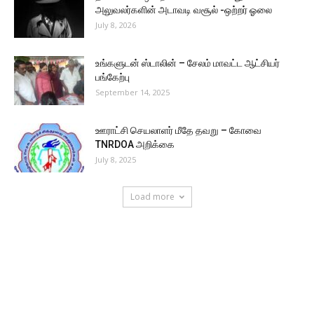
அலுவலர்களின் அடாவடி வசூல் -ஒற்றர் ஓலை
July 8, 2026
உங்களுடன் ஸ்டாலின் – சேலம் மாவட்ட ஆட்சியர்
பங்கேற்பு
September 14, 2025
ஊராட்சி செயலாளர் மீதே தவறு – கோவை
TNRDOA அறிக்கை
July 8, 2025
Load more