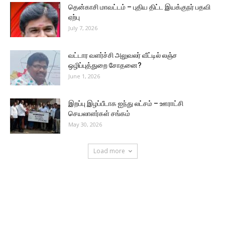
தென்காசி மாவட்டம் – புதிய திட்ட இயக்குநர் பதவி
ஏற்பு
July 7, 2026
வட்டார வளர்ச்சி அலுவலர் வீட்டில் லஞ்ச
ஒழிப்புத்துறை சோதனை?
June 1, 2026
இறப்பு இழப்பீடாக ஐந்து லட்சம் – ஊராட்சி
செயலாளர்கள் சங்கம்
May 30, 2026
Load more