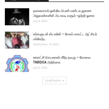
தலைவாசல் ஒன்றிய பெண் மண்டல துணை
அலுவலர்களின் அடாவடி வசூல் -ஒற்றர் ஓலை
July 8, 2026
உங்களுடன் ஸ்டாலின் – சேலம் மாவட்ட ஆட்சியர்
பங்கேற்பு
September 14, 2025
ஊராட்சி செயலாளர் மீதே தவறு – கோவை
TNRDOA அறிக்கை
July 8, 2025
Load more