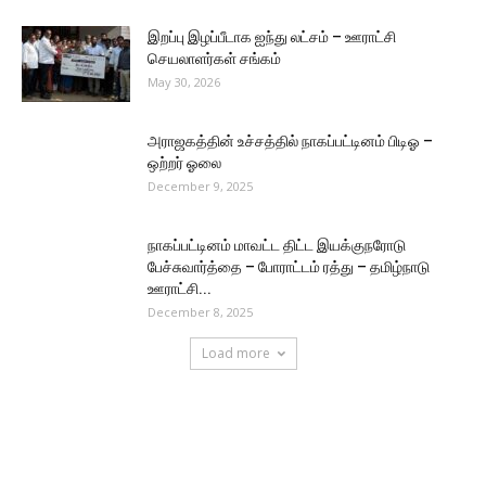
இறப்பு இழப்பீடாக ஐந்து லட்சம் – ஊராட்சி
செயலாளர்கள் சங்கம்
May 30, 2026
அராஜகத்தின் உச்சத்தில் நாகப்பட்டினம் பிடிஓ –
ஒற்றர் ஓலை
December 9, 2025
நாகப்பட்டினம் மாவட்ட திட்ட இயக்குநரோடு
பேச்சுவார்த்தை – போராட்டம் ரத்து – தமிழ்நாடு
ஊராட்சி...
December 8, 2025
Load more