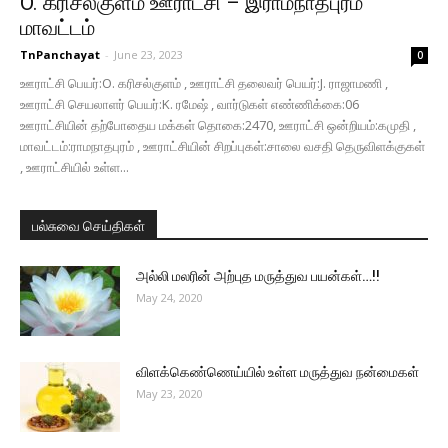
O. கரிசல்குளம் ஊராட்சி – இராமநாதபுரம்
மாவட்டம்
TnPanchayat
-
June 23, 2023
0
ஊராட்சி பெயர்:O. கரிசல்குளம் , ஊராட்சி தலைவர் பெயர்:J. ராஜாமணி ,
ஊராட்சி செயலாளர் பெயர்:K. ரமேஷ் , வார்டுகள் எண்ணிக்கை:06
ஊராட்சியின் தற்போதைய மக்கள் தொகை:2470, ஊராட்சி ஒன்றியம்:கமுதி ,
மாவட்டம்:ராமநாதபுரம் , ஊராட்சியின் சிறப்புகள்:சாலை வசதி தெருவிளக்குகள்
, ஊராட்சியில் உள்ள...
பல்சுவை செய்திகள்
அல்லி மலரின் அற்புத மருத்துவ பயன்கள்…!!
May 24, 2020
விளக்கெண்ணெய்யில் உள்ள மருத்துவ நன்மைகள்
May 23, 2020