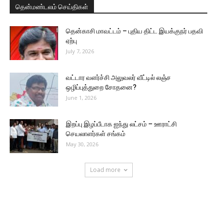
தென்மண்டலம் செய்திகள்
தென்காசி மாவட்டம் – புதிய திட்ட இயக்குநர் பதவி
ஏற்பு
July 7, 2026
வட்டார வளர்ச்சி அலுவலர் வீட்டில் லஞ்ச
ஒழிப்புத்துறை சோதனை?
June 1, 2026
இறப்பு இழப்பீடாக ஐந்து லட்சம் – ஊராட்சி
செயலாளர்கள் சங்கம்
May 30, 2026
Load more