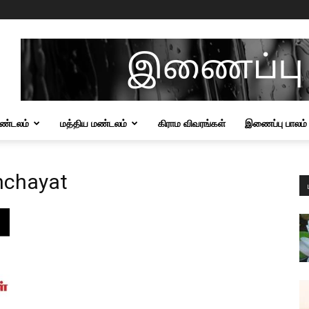
மண்டலம்
மத்திய மண்டலம்
கிராம விவரங்கள்
இணைப்பு பாலம்
nchayat