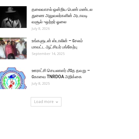
தலைவாசல் ஒன்றிய பெண் மண்டல
துணை அலுவலர்களின் அடாவடி
வசூல் -ஒற்றர் ஓலை
July 8, 2026
உங்களுடன் ஸ்டாலின் – சேலம்
மாவட்ட ஆட்சியர் பங்கேற்பு
September 14, 2025
ஊராட்சி செயலாளர் மீதே தவறு –
கோவை TNRDOA அறிக்கை
July 8, 2025
Load more