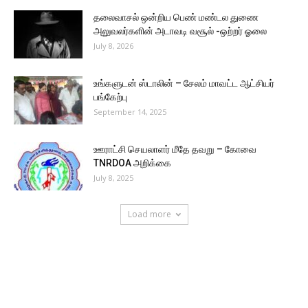
தலைவாசல் ஒன்றிய பெண் மண்டல துணை
அலுவலர்களின் அடாவடி வசூல் -ஒற்றர் ஓலை
July 8, 2026
உங்களுடன் ஸ்டாலின் – சேலம் மாவட்ட ஆட்சியர்
பங்கேற்பு
September 14, 2025
ஊராட்சி செயலாளர் மீதே தவறு – கோவை
TNRDOA அறிக்கை
July 8, 2025
Load more