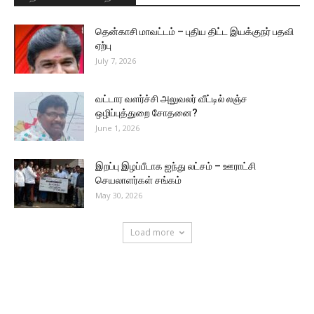
தென்காசி மாவட்டம் – புதிய திட்ட இயக்குநர் பதவி
ஏற்பு
July 7, 2026
வட்டார வளர்ச்சி அலுவலர் வீட்டில் லஞ்ச
ஒழிப்புத்துறை சோதனை?
June 1, 2026
இறப்பு இழப்பீடாக ஐந்து லட்சம் – ஊராட்சி
செயலாளர்கள் சங்கம்
May 30, 2026
Load more