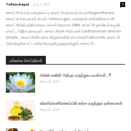
TnPanchayat
-
July 2, 2023
0
ஊராட்சி பெயர்:பாக்குவெட்டி ஊராட்சி தலைவர் பெயர்:Nagarethinam,
ஊராட்சி செயலாளர் பெயர்;-Velmurugan , வார்டுகள் எண்ணிக்கை:09
ஊராட்சியின் தற்போதைய மக்கள் தொகை:3984, ஊராட்சி ஒன்றியம்:கமுதி ,
மாவட்டம்:இராமநாதபுரம் , ஊராட்சியின் சிறப்புகள்:Santhanamari Amman
temple , ஊராட்சியில் உள்ள சிற்றூர்களின் பெயர்கள்:Pakkuvetti, ஊராட்சி
அமைந்துள்ள சட்டமன்ற தொகுதி:முதுகுளத்தூர், ஊராட்சி...
பல்சுவை செய்திகள்
அல்லி மலரின் அற்புத மருத்துவ பயன்கள்…!!
May 24, 2020
விளக்கெண்ணெய்யில் உள்ள மருத்துவ நன்மைகள்
May 23, 2020