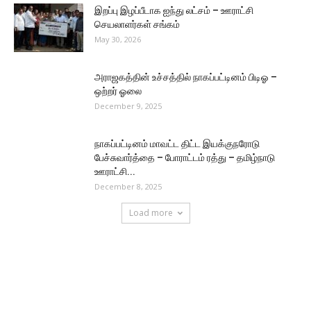
இறப்பு இழப்பீடாக ஐந்து லட்சம் – ஊராட்சி
செயலாளர்கள் சங்கம்
May 30, 2026
அராஜகத்தின் உச்சத்தில் நாகப்பட்டினம் பிடிஓ –
ஒற்றர் ஓலை
December 9, 2025
நாகப்பட்டினம் மாவட்ட திட்ட இயக்குநரோடு
பேச்சுவார்த்தை – போராட்டம் ரத்து – தமிழ்நாடு
ஊராட்சி...
December 8, 2025
Load more