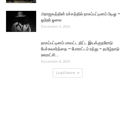
அராஜகத்தின் உச்சத்தில் நாகப்பட்டினம் பிடிஓ –
ஒற்றர் ஓலை
December 9, 2025
நாகப்பட்டினம் மாவட்ட திட்ட இயக்குநரோடு
பேச்சுவார்த்தை – போராட்டம் ரத்து – தமிழ்நாடு
ஊராட்சி...
December 8, 2025
Load more