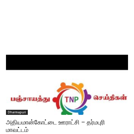
Dharmapuri
அதியமான்கோட்டை ஊராட்சி – தர்மபுரி
மாவட்டம்