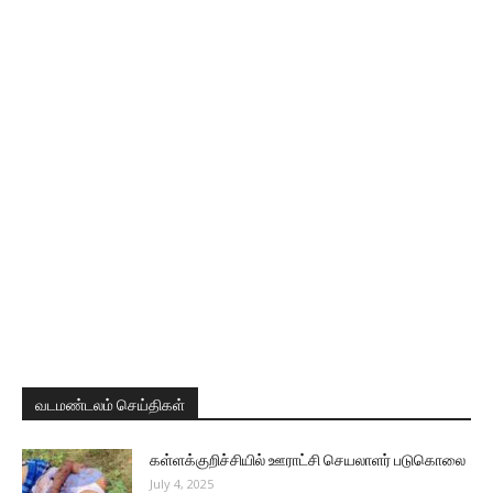
வடமண்டலம் செய்திகள்
கள்ளக்குறிச்சியில் ஊராட்சி செயலாளர் படுகொலை
July 4, 2025