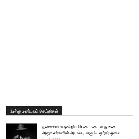
மேற்கு மண்டலம் செய்திகள்
தலைவாசல் ஒன்றிய பெண் மண்டல துணை
அலுவலர்களின் அடாவடி வசூல் -ஒற்றர் ஓலை