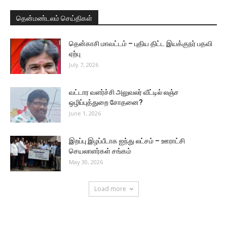
தென்மண்டலம் செய்திகள்
தென்காசி மாவட்டம் – புதிய திட்ட இயக்குநர் பதவி
ஏற்பு
July 7, 2026
வட்டார வளர்ச்சி அலுவலர் வீட்டில் லஞ்ச
ஒழிப்புத்துறை சோதனை?
June 1, 2026
இறப்பு இழப்பீடாக ஐந்து லட்சம் – ஊராட்சி
செயலாளர்கள் சங்கம்
May 30, 2026
Load more