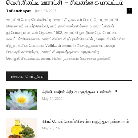
வெள்ளிகட்டி ஊராட்சி – சிவகங்கை மாவட்டம்
TnPanchayat
-
June 23, 2023
0
ஊராட்சி பெயர்:வெள்ளிகட்டி, ஊராட்சி தலைவர் பெயர்:ரேகா, ஊராட்சி
செயலாளர் பெயர்:-செல்வி, வார்டுகள் எண்ணிக்கை:6, ஊராட்சியின்
தற்போதைய மக்கள் தொகை:1602, ஊராட்சி ஒன்றியம்:தேவகோட்டை,
மாவட்டம்:சிவகங்கை, ஊராட்சியின் சிறப்புகள்:கோவில் , ஊராட்சியில் உள்ள
சிற்றூர்களின் பெயர்கள்:Vellikatti ஊராட்சி அமைந்துள்ள சட்டமன்ற
தொகுதி:காரைக்குடி, ஊராட்சி அமைந்துள்ள பாராளுமன்ற
தொகுதி:சிவகங்கை, ஊராட்சியின் முதன்மை பிரச்சனை:தண்ணீர்
பல்சுவை செய்திகள்
அல்லி மலரின் அற்புத மருத்துவ பயன்கள்…!!
May 24, 2020
விளக்கெண்ணெய்யில் உள்ள மருத்துவ நன்மைகள்
May 23, 2020