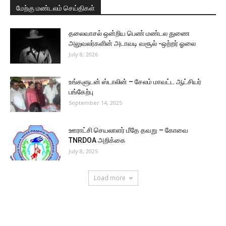
மேற்கு மண்டலம் செய்திகள்
தலைவாசல் ஒன்றிய பெண் மண்டல துணை
அலுவலர்களின் அடாவடி வசூல் -ஒற்றர் ஓலை
July 8, 2026
உங்களுடன் ஸ்டாலின் – சேலம் மாவட்ட ஆட்சியர்
பங்கேற்பு
September 14, 2025
ஊராட்சி செயலாளர் மீதே தவறு – கோவை
TNRDOA அறிக்கை
July 8, 2025
Load more