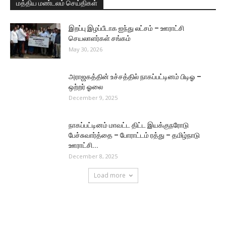
மத்திய மண்டலம் செய்திகள்
இறப்பு இழப்பீடாக ஐந்து லட்சம் – ஊராட்சி
செயலாளர்கள் சங்கம்
May 30, 2026
அராஜகத்தின் உச்சத்தில் நாகப்பட்டினம் பிடிஓ –
ஒற்றர் ஓலை
December 9, 2025
நாகப்பட்டினம் மாவட்ட திட்ட இயக்குநரோடு
பேச்சுவார்த்தை – போராட்டம் ரத்து – தமிழ்நாடு
ஊராட்சி...
December 8, 2025
Load more