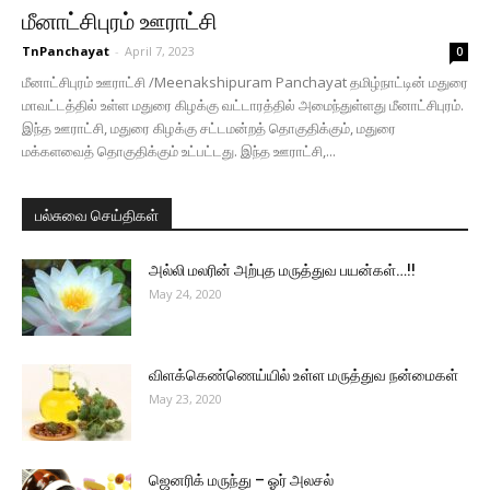
மீனாட்சிபுரம் ஊராட்சி
TnPanchayat
-
April 7, 2023
0
மீனாட்சிபுரம் ஊராட்சி /Meenakshipuram Panchayat தமிழ்நாட்டின் மதுரை
மாவட்டத்தில் உள்ள மதுரை கிழக்கு வட்டாரத்தில் அமைந்துள்ளது மீனாட்சிபுரம்.
இந்த ஊராட்சி, மதுரை கிழக்கு சட்டமன்றத் தொகுதிக்கும், மதுரை
மக்களவைத் தொகுதிக்கும் உட்பட்டது. இந்த ஊராட்சி,...
பல்சுவை செய்திகள்
அல்லி மலரின் அற்புத மருத்துவ பயன்கள்…!!
May 24, 2020
விளக்கெண்ணெய்யில் உள்ள மருத்துவ நன்மைகள்
May 23, 2020
ஜெனரிக் மருந்து – ஓர் அலசல்