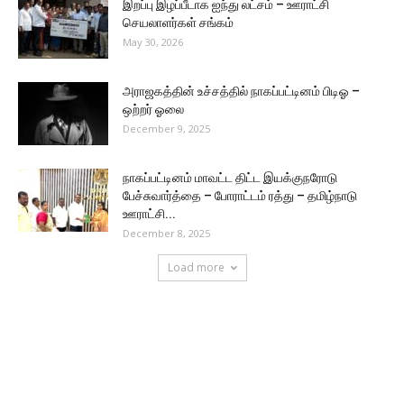
இறப்பு இழப்பீடாக ஐந்து லட்சம் – ஊராட்சி
செயலாளர்கள் சங்கம்
May 30, 2026
அராஜகத்தின் உச்சத்தில் நாகப்பட்டினம் பிடிஓ –
ஒற்றர் ஓலை
December 9, 2025
நாகப்பட்டினம் மாவட்ட திட்ட இயக்குநரோடு
பேச்சுவார்த்தை – போராட்டம் ரத்து – தமிழ்நாடு
ஊராட்சி...
December 8, 2025
Load more