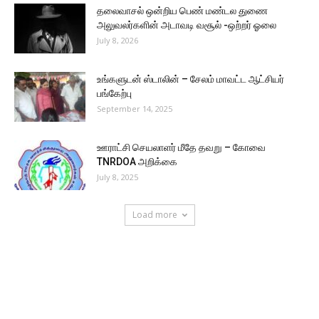
தலைவாசல் ஒன்றிய பெண் மண்டல துணை
அலுவலர்களின் அடாவடி வசூல் -ஒற்றர் ஓலை
July 8, 2026
உங்களுடன் ஸ்டாலின் – சேலம் மாவட்ட ஆட்சியர்
பங்கேற்பு
September 14, 2025
ஊராட்சி செயலாளர் மீதே தவறு – கோவை
TNRDOA அறிக்கை
July 8, 2025
Load more