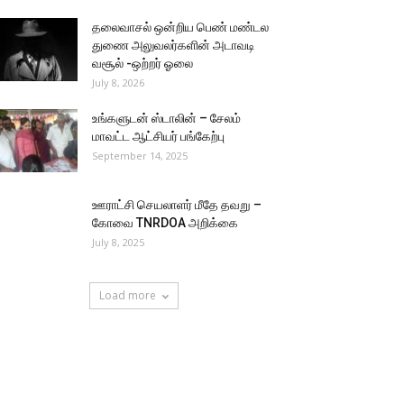
தலைவாசல் ஒன்றிய பெண் மண்டல
துணை அலுவலர்களின் அடாவடி
வசூல் -ஒற்றர் ஓலை
July 8, 2026
உங்களுடன் ஸ்டாலின் – சேலம்
மாவட்ட ஆட்சியர் பங்கேற்பு
September 14, 2025
ஊராட்சி செயலாளர் மீதே தவறு –
கோவை TNRDOA அறிக்கை
July 8, 2025
Load more