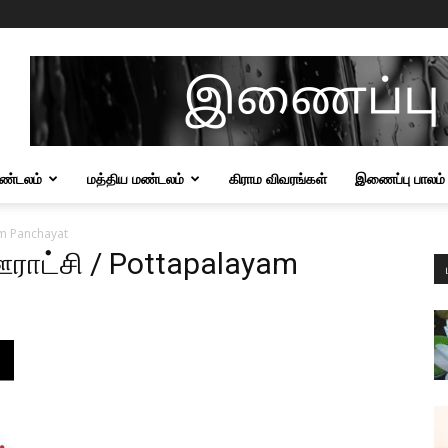
மண்டலம்
மத்திய மண்டலம்
கிராம விவரங்கள்
இணைப்பு பாலம்
am Panchayat
ராட்சி / Pottapalayam