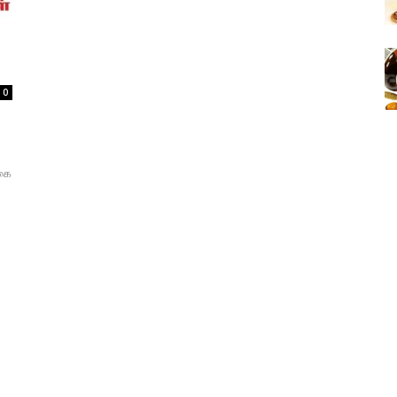
0
்கை