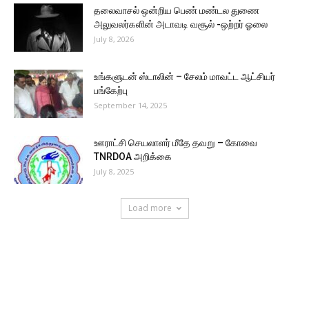
தலைவாசல் ஒன்றிய பெண் மண்டல துணை
அலுவலர்களின் அடாவடி வசூல் -ஒற்றர் ஓலை
July 8, 2026
உங்களுடன் ஸ்டாலின் – சேலம் மாவட்ட ஆட்சியர்
பங்கேற்பு
September 14, 2025
ஊராட்சி செயலாளர் மீதே தவறு – கோவை
TNRDOA அறிக்கை
July 8, 2025
Load more