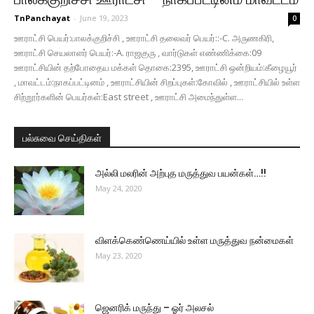
TnPanchayat
-
June 19, 2023
0
ஊராட்சி பெயர்:பாலக்குறிச்சி , ஊராட்சி தலைவர் பெயர்::-C. அருணகிரி,
ஊராட்சி செயலாளர் பெயர்:-A. ராஜகுரு , வார்டுகள் எண்ணிக்கை:09
ஊராட்சியின் தற்போதைய மக்கள் தொகை:2395, ஊராட்சி ஒன்றியம்:கீழையூர்
, மாவட்டம்:நாகப்பட்டினம் , ஊராட்சியின் சிறப்புகள்:கோவில் , ஊராட்சியில் உள்ள
சிற்றூர்களின் பெயர்கள்:East street , ஊராட்சி அமைந்துள்ள...
பல்சுவை செய்திகள்
அல்லி மலரின் அற்புத மருத்துவ பயன்கள்…!!
May 24, 2020
விளக்கெண்ணெய்யில் உள்ள மருத்துவ நன்மைகள்
May 23, 2020
ஜெனரிக் மருந்து – ஓர் அலசல்