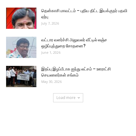
தென்காசி மாவட்டம் – புதிய திட்ட இயக்குநர் பதவி
ஏற்பு
July 7, 2026
வட்டார வளர்ச்சி அலுவலர் வீட்டில் லஞ்ச
ஒழிப்புத்துறை சோதனை?
June 1, 2026
இறப்பு இழப்பீடாக ஐந்து லட்சம் – ஊராட்சி
செயலாளர்கள் சங்கம்
May 30, 2026
Load more