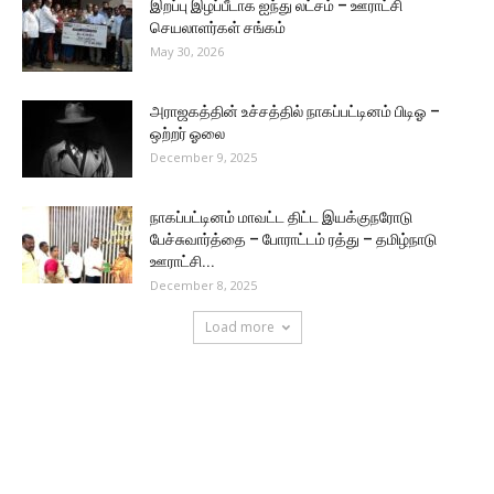
இறப்பு இழப்பீடாக ஐந்து லட்சம் – ஊராட்சி
செயலாளர்கள் சங்கம்
May 30, 2026
அராஜகத்தின் உச்சத்தில் நாகப்பட்டினம் பிடிஓ –
ஒற்றர் ஓலை
December 9, 2025
நாகப்பட்டினம் மாவட்ட திட்ட இயக்குநரோடு
பேச்சுவார்த்தை – போராட்டம் ரத்து – தமிழ்நாடு
ஊராட்சி...
December 8, 2025
Load more