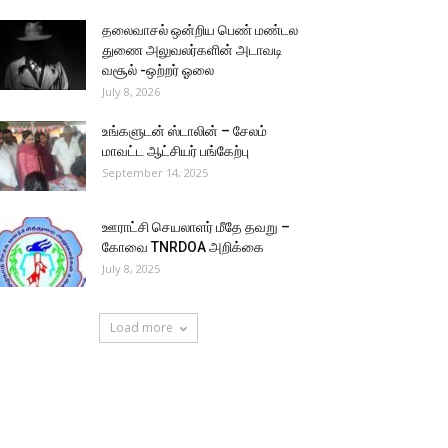
தலைவாசல் ஒன்றிய பெண் மண்டல
துணை அலுவலர்களின் அடாவடி
வசூல் -ஒற்றர் ஓலை
July 8, 2026
உங்களுடன் ஸ்டாலின் – சேலம்
மாவட்ட ஆட்சியர் பங்கேற்பு
September 14, 2025
ஊராட்சி செயலாளர் மீதே தவறு –
கோவை TNRDOA அறிக்கை
July 8, 2025
Load more