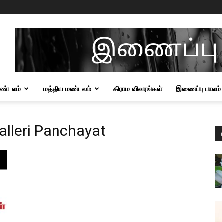
மண்டலம்
மத்திய மண்டலம்
கிராம விவரங்கள்
இணைப்பு பாலம்
alleri Panchayat