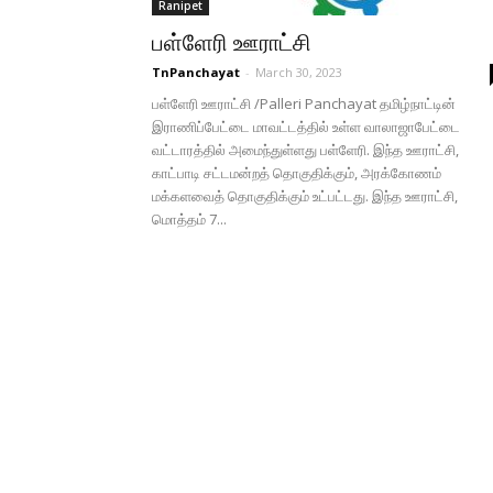
Ranipet
பள்ளேரி ஊராட்சி
TnPanchayat
-
March 30, 2023
பள்ளேரி ஊராட்சி /Palleri Panchayat தமிழ்நாட்டின்
இராணிப்பேட்டை மாவட்டத்தில் உள்ள வாலாஜாபேட்டை
வட்டாரத்தில் அமைந்துள்ளது பள்ளேரி. இந்த ஊராட்சி,
காட்பாடி சட்டமன்றத் தொகுதிக்கும், அரக்கோணம்
மக்களவைத் தொகுதிக்கும் உட்பட்டது. இந்த ஊராட்சி,
மொத்தம் 7...