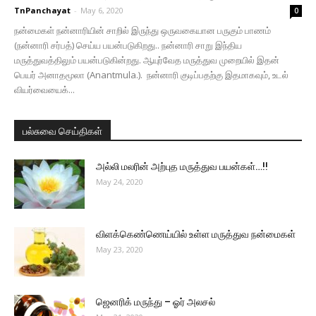
TnPanchayat
-
May 6, 2020
0
நன்மைகள் நன்னாரியின் சாறில் இருந்து ஒருவகையான பருகும் பாணம்
(நன்னாரி சர்பத்) செய்ய பயன்படுகிறது.. நன்னாரி சாறு இந்திய
மருத்துவத்திலும் பயன்படுகின்றது. ஆயுர்வேத மருத்துவ முறையில் இதன்
பெயர் அனாதமூலா (Anantmula.). நன்னாரி குடிப்பதற்கு இதமாகவும், உடல்
வியர்வையைக்...
பல்சுவை செய்திகள்
அல்லி மலரின் அற்புத மருத்துவ பயன்கள்…!!
May 24, 2020
விளக்கெண்ணெய்யில் உள்ள மருத்துவ நன்மைகள்
May 23, 2020
ஜெனரிக் மருந்து – ஓர் அலசல்