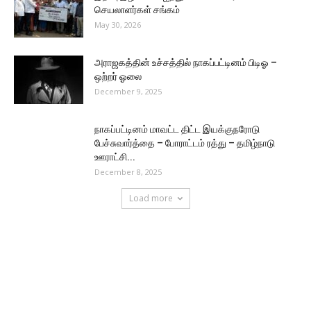
செயலாளர்கள் சங்கம்
May 30, 2026
அராஜகத்தின் உச்சத்தில் நாகப்பட்டினம் பிடிஓ –
ஒற்றர் ஓலை
December 9, 2025
நாகப்பட்டினம் மாவட்ட திட்ட இயக்குநரோடு
பேச்சுவார்த்தை – போராட்டம் ரத்து – தமிழ்நாடு
ஊராட்சி...
December 8, 2025
Load more