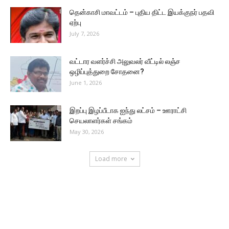
தென்காசி மாவட்டம் – புதிய திட்ட இயக்குநர் பதவி
ஏற்பு
July 7, 2026
வட்டார வளர்ச்சி அலுவலர் வீட்டில் லஞ்ச
ஒழிப்புத்துறை சோதனை?
June 1, 2026
இறப்பு இழப்பீடாக ஐந்து லட்சம் – ஊராட்சி
செயலாளர்கள் சங்கம்
May 30, 2026
Load more