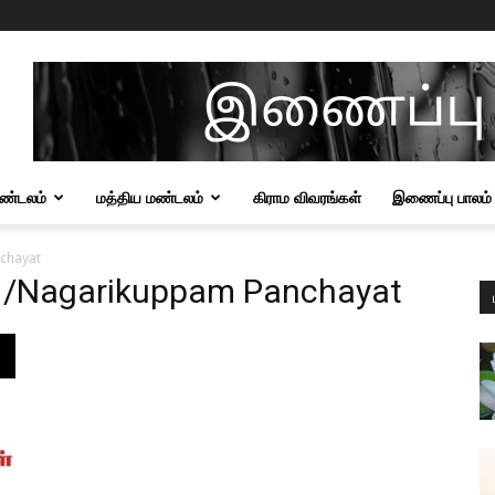
மண்டலம்
மத்திய மண்டலம்
கிராம விவரங்கள்
இணைப்பு பாலம்
nchayat
சி /Nagarikuppam Panchayat