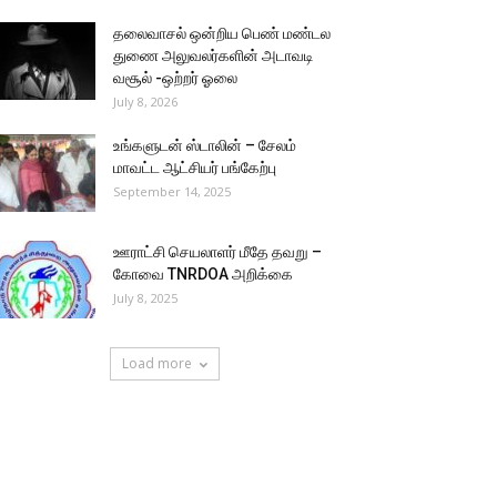
தலைவாசல் ஒன்றிய பெண் மண்டல
துணை அலுவலர்களின் அடாவடி
வசூல் -ஒற்றர் ஓலை
July 8, 2026
உங்களுடன் ஸ்டாலின் – சேலம்
மாவட்ட ஆட்சியர் பங்கேற்பு
September 14, 2025
ஊராட்சி செயலாளர் மீதே தவறு –
கோவை TNRDOA அறிக்கை
July 8, 2025
Load more