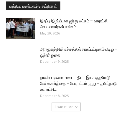
மத்திய மண்டலம் செய்திகள்
இறப்பு இழப்பீடாக ஐந்து லட்சம் – ஊராட்சி
செயலாளர்கள் சங்கம்
May 30, 2026
அராஜகத்தின் உச்சத்தில் நாகப்பட்டினம் பிடிஓ –
ஒற்றர் ஓலை
December 9, 2025
நாகப்பட்டினம் மாவட்ட திட்ட இயக்குநரோடு
பேச்சுவார்த்தை – போராட்டம் ரத்து – தமிழ்நாடு
ஊராட்சி...
December 8, 2025
Load more