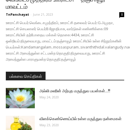
மாவட்டம்
TnPanchayat
-
June 21, 2023
0
ஊராட்சி பெயர்:வெங்கடசமுத்திரம், ஊராட்சி தலைவர் பெயர்:G.அமுதா,
ஊராட்சி செயலாளர் பெயர்B.ஜோதிபாசு, வார்டுகள் எண்ணிக்கை:09
ஊராட்சியின் தற்போதைய மக்கள் தொகை:4434, ஊராட்சி
ஒன்றியம்:திருவையாறு, மாவட்டம்:தஞ்சாவூர் ஊராட்சியில் உள்ள சிற்றூர்களின்
பெயர்கள்:Kandamangalam..mossaspuram..sivanthithidal.valangudy.n
ஊராட்சி அமைந்துள்ள சட்டமன்ற தொகுதி:திருவையாறு, ஊராட்சி
அமைந்துள்ள பாராளுமன்ற தொகுதி:தஞ்சாவூர்
பல்சுவை செய்திகள்
அல்லி மலரின் அற்புத மருத்துவ பயன்கள்…!!
May 24, 2020
விளக்கெண்ணெய்யில் உள்ள மருத்துவ நன்மைகள்
May 23, 2020