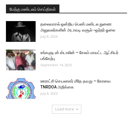
மேற்கு மண்டலம் செய்திகள்
தலைவாசல் ஒன்றிய பெண் மண்டல துணை
அலுவலர்களின் அடாவடி வசூல் -ஒற்றர் ஓலை
July 8, 2026
உங்களுடன் ஸ்டாலின் – சேலம் மாவட்ட ஆட்சியர்
பங்கேற்பு
September 14, 2025
ஊராட்சி செயலாளர் மீதே தவறு – கோவை
TNRDOA அறிக்கை
July 8, 2025
Load more