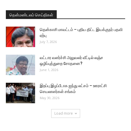
தென்மண்டலம் செய்திகள்
தென்காசி மாவட்டம் – புதிய திட்ட இயக்குநர் பதவி
ஏற்பு
July 7, 2026
வட்டார வளர்ச்சி அலுவலர் வீட்டில் லஞ்ச
ஒழிப்புத்துறை சோதனை?
June 1, 2026
இறப்பு இழப்பீடாக ஐந்து லட்சம் – ஊராட்சி
செயலாளர்கள் சங்கம்
May 30, 2026
Load more