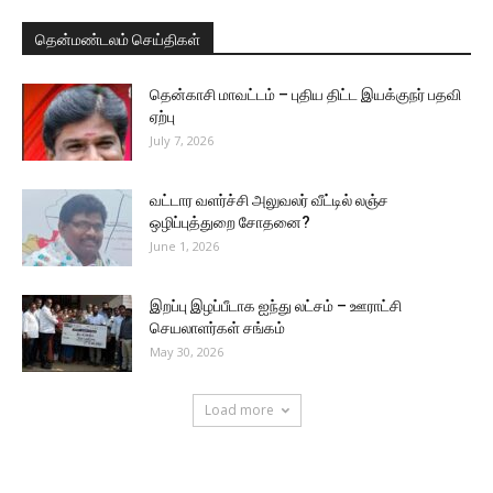
தென்மண்டலம் செய்திகள்
தென்காசி மாவட்டம் – புதிய திட்ட இயக்குநர் பதவி
ஏற்பு
July 7, 2026
வட்டார வளர்ச்சி அலுவலர் வீட்டில் லஞ்ச
ஒழிப்புத்துறை சோதனை?
June 1, 2026
இறப்பு இழப்பீடாக ஐந்து லட்சம் – ஊராட்சி
செயலாளர்கள் சங்கம்
May 30, 2026
Load more