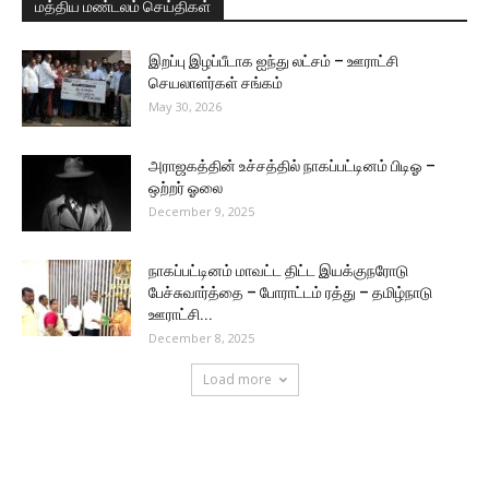
மத்திய மண்டலம் செய்திகள்
இறப்பு இழப்பீடாக ஐந்து லட்சம் – ஊராட்சி
செயலாளர்கள் சங்கம்
May 30, 2026
அராஜகத்தின் உச்சத்தில் நாகப்பட்டினம் பிடிஓ –
ஒற்றர் ஓலை
December 9, 2025
நாகப்பட்டினம் மாவட்ட திட்ட இயக்குநரோடு
பேச்சுவார்த்தை – போராட்டம் ரத்து – தமிழ்நாடு
ஊராட்சி...
December 8, 2025
Load more