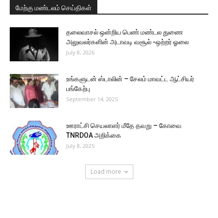
மேற்கு மண்டலம் செய்திகள்
தலைவாசல் ஒன்றிய பெண் மண்டல துணை
அலுவலர்களின் அடாவடி வசூல் -ஒற்றர் ஓலை
July 8, 2026
உங்களுடன் ஸ்டாலின் – சேலம் மாவட்ட ஆட்சியர்
பங்கேற்பு
September 14, 2025
ஊராட்சி செயலாளர் மீதே தவறு – கோவை
TNRDOA அறிக்கை
July 8, 2025
Load more