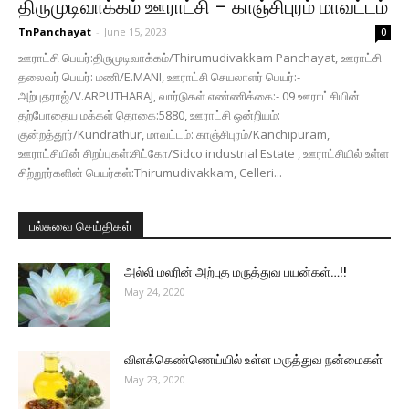
திருமுடிவாக்கம் ஊராட்சி – காஞ்சிபுரம் மாவட்டம்
TnPanchayat
-
June 15, 2023
0
ஊராட்சி பெயர்:திருமுடிவாக்கம்/Thirumudivakkam Panchayat, ஊராட்சி
தலைவர் பெயர்: மணி/E.MANI, ஊராட்சி செயலாளர் பெயர்:-
அற்புதராஜ்/V.ARPUTHARAJ, வார்டுகள் எண்ணிக்கை:- 09 ஊராட்சியின்
தற்போதைய மக்கள் தொகை:5880, ஊராட்சி ஒன்றியம்:
குன்றத்தூர்/Kundrathur, மாவட்டம்: காஞ்சிபுரம்/Kanchipuram,
ஊராட்சியின் சிறப்புகள்:சிட்கோ/Sidco industrial Estate , ஊராட்சியில் உள்ள
சிற்றூர்களின் பெயர்கள்:Thirumudivakkam, Celleri...
பல்சுவை செய்திகள்
அல்லி மலரின் அற்புத மருத்துவ பயன்கள்…!!
May 24, 2020
விளக்கெண்ணெய்யில் உள்ள மருத்துவ நன்மைகள்
May 23, 2020