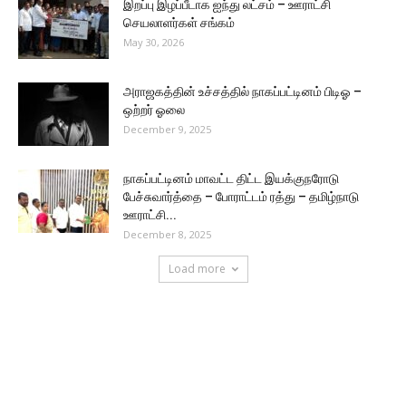
இறப்பு இழப்பீடாக ஐந்து லட்சம் – ஊராட்சி
செயலாளர்கள் சங்கம்
May 30, 2026
அராஜகத்தின் உச்சத்தில் நாகப்பட்டினம் பிடிஓ –
ஒற்றர் ஓலை
December 9, 2025
நாகப்பட்டினம் மாவட்ட திட்ட இயக்குநரோடு
பேச்சுவார்த்தை – போராட்டம் ரத்து – தமிழ்நாடு
ஊராட்சி...
December 8, 2025
Load more