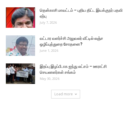
தென்காசி மாவட்டம் – புதிய திட்ட இயக்குநர் பதவி
ஏற்பு
July 7, 2026
வட்டார வளர்ச்சி அலுவலர் வீட்டில் லஞ்ச
ஒழிப்புத்துறை சோதனை?
June 1, 2026
இறப்பு இழப்பீடாக ஐந்து லட்சம் – ஊராட்சி
செயலாளர்கள் சங்கம்
May 30, 2026
Load more