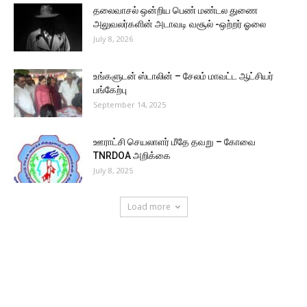
தலைவாசல் ஒன்றிய பெண் மண்டல துணை
அலுவலர்களின் அடாவடி வசூல் -ஒற்றர் ஓலை
July 8, 2026
உங்களுடன் ஸ்டாலின் – சேலம் மாவட்ட ஆட்சியர்
பங்கேற்பு
September 14, 2025
ஊராட்சி செயலாளர் மீதே தவறு – கோவை
TNRDOA அறிக்கை
July 8, 2025
Load more