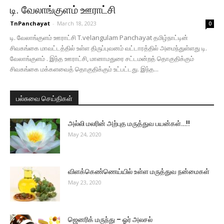
டி. வேலாங்குளம் ஊராட்சி
TnPanchayat
-
March 18, 2023
0
டி. வேலாங்குளம் ஊராட்சி T.velangulam Panchayat தமிழ்நாட்டின்
சிவகங்கை மாவட்டத்தில் உள்ள திருப்புவனம் வட்டாரத்தில் அமைந்துள்ளது டி.
வேலாங்குளம் . இந்த ஊராட்சி, மானாமதுரை சட்டமன்றத் தொகுதிக்கும்
சிவகங்கை மக்களவைத் தொகுதிக்கும் உட்பட்டது. இந்த...
பல்சுவை செய்திகள்
அல்லி மலரின் அற்புத மருத்துவ பயன்கள்…!!
May 24, 2020
விளக்கெண்ணெய்யில் உள்ள மருத்துவ நன்மைகள்
May 23, 2020
ஜெனரிக் மருந்து – ஓர் அலசல்