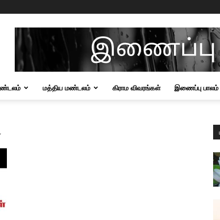
மண்டலம்
மத்திய மண்டலம்
கிராம விவரங்கள்
இணைப்பு பாலம்
ி