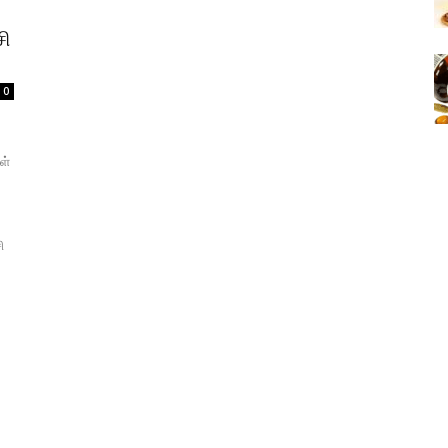
சி
0
ள்
ி