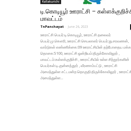
Kallakurichi
டி.கொடியூர் ஊராட்சி – கள்ளக்குறிச்
மாவட்டம்
TnPanchayat
-
June 26, 2023
ஊராட்சி பெயர்:டி.கொடியூர், ஊராட்சி தலைவர்
பெயர்:மு.கௌரி, ஊராட்சி செயலாளர் பெயர்:து.சரவணன்,
வார்டுகள் எண்ணிக்கை:09 ஊராட்சியின் தற்போதைய மக்க
தொகை:5100, ஊராட்சி ஒன்றியம்:திருக்கோவிலூர் ,
மாவட்டம்:கள்ளக்குறிச்சி , ஊராட்சியில் உள்ள சிற்றூர்களின்
பெயர்கள்:டி.குன்னத்தூர் , வீரணாம்பட்டு , ஊராட்சி
அமைந்துள்ள சட்டமன்ற தொகுதி:திருக்கோவிலூர் , ஊராட்ச
அமைந்துள்ள...