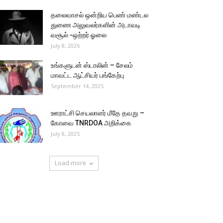
தலைவாசல் ஒன்றிய பெண் மண்டல
துணை அலுவலர்களின் அடாவடி
வசூல் -ஒற்றர் ஓலை
July 8, 2026
உங்களுடன் ஸ்டாலின் – சேலம்
மாவட்ட ஆட்சியர் பங்கேற்பு
September 14, 2025
ஊராட்சி செயலாளர் மீதே தவறு –
கோவை TNRDOA அறிக்கை
July 8, 2025
Load more