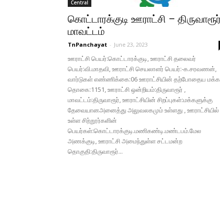
Central
கொட்டாரக்குடி ஊராட்சி – திருவாரூர
மாவட்டம்
TnPanchayat
-
June 23, 2023
ஊராட்சி பெயர்:கொட்டாரக்குடி, ஊராட்சி தலைவர்
பெயர்:வி.மாதவி, ஊராட்சி செயலாளர் பெயர்:-க.சரவணன்,
வார்டுகள் எண்ணிக்கை:06 ஊராட்சியின் தற்போதைய மக்க
தொகை:1151, ஊராட்சி ஒன்றியம்:திருவாரூர் ,
மாவட்டம்:திருவாரூர், ஊராட்சியின் சிறப்புகள்:மக்களுக்கு
தேவையானஅனைத்து அலுவலகமும் உள்ளது , ஊராட்சியில்
உள்ள சிற்றூர்களின்
பெயர்கள்:கொட்டாரக்குடி.மணிகண்டி.மண்டபம்.மேல
அணக்குடி, ஊராட்சி அமைந்துள்ள சட்டமன்ற
தொகுதி:திருவாரூர்...