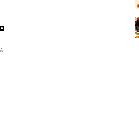
்
0
ள்