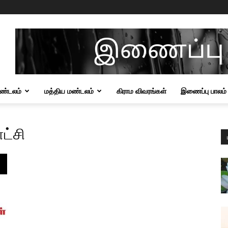
மண்டலம்
மத்திய மண்டலம்
கிராம விவரங்கள்
இணைப்பு பாலம்
ட்சி