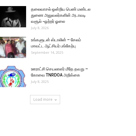
தலைவாசல் ஒன்றிய பெண் மண்டல
துணை அலுவலர்களின் அடாவடி
வசூல் -ஒற்றர் ஓலை
July 8, 2026
உங்களுடன் ஸ்டாலின் – சேலம்
மாவட்ட ஆட்சியர் பங்கேற்பு
September 14, 2025
ஊராட்சி செயலாளர் மீதே தவறு –
கோவை TNRDOA அறிக்கை
July 8, 2025
Load more