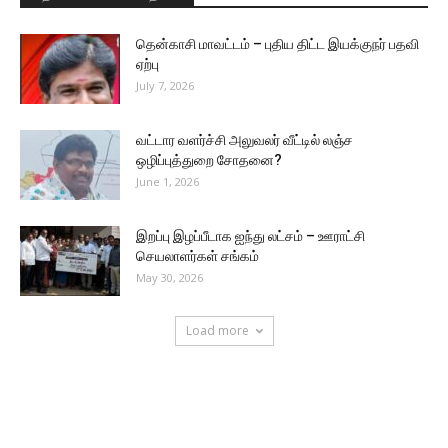
தென்காசி மாவட்டம் – புதிய திட்ட இயக்குநர் பதவி
ஏற்பு
July 7, 2026
வட்டார வளர்ச்சி அலுவலர் வீட்டில் லஞ்ச
ஒழிப்புத்துறை சோதனை?
June 1, 2026
இறப்பு இழப்பீடாக ஐந்து லட்சம் – ஊராட்சி
செயலாளர்கள் சங்கம்
May 30, 2026
Load more