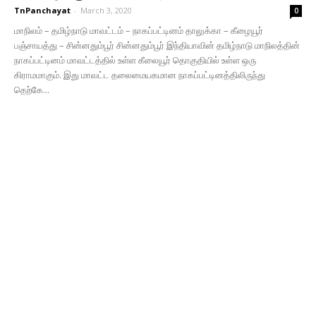
TnPanchayat
-
March 3, 2020
0
மாநிலம் – தமிழ்நாடு மாவட்டம் – நாகப்பட்டினம் தாலுக்கா – கீழையூர்
பஞ்சாயத்து – சின்னதும்பூர் சின்னதும்பூர் இந்தியாவின் தமிழ்நாடு மாநிலத்தின்
நாகப்பட்டினம் மாவட்டத்தில் உள்ள கீலையூர் தொகுதியில் உள்ள ஒரு
கிராமமாகும். இது மாவட்ட தலைமையகமான நாகப்பட்டினத்திலிருந்து
தெற்கே...