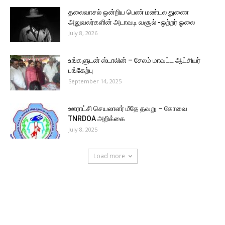
தலைவாசல் ஒன்றிய பெண் மண்டல துணை
அலுவலர்களின் அடாவடி வசூல் -ஒற்றர் ஓலை
July 8, 2026
உங்களுடன் ஸ்டாலின் – சேலம் மாவட்ட ஆட்சியர்
பங்கேற்பு
September 14, 2025
ஊராட்சி செயலாளர் மீதே தவறு – கோவை
TNRDOA அறிக்கை
July 8, 2025
Load more