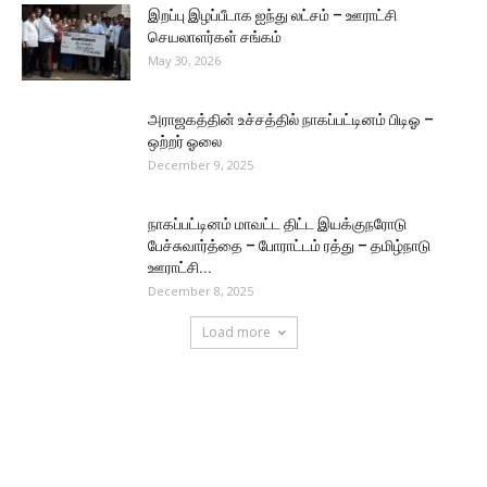
இறப்பு இழப்பீடாக ஐந்து லட்சம் – ஊராட்சி
செயலாளர்கள் சங்கம்
May 30, 2026
அராஜகத்தின் உச்சத்தில் நாகப்பட்டினம் பிடிஓ –
ஒற்றர் ஓலை
December 9, 2025
நாகப்பட்டினம் மாவட்ட திட்ட இயக்குநரோடு
பேச்சுவார்த்தை – போராட்டம் ரத்து – தமிழ்நாடு
ஊராட்சி...
December 8, 2025
Load more