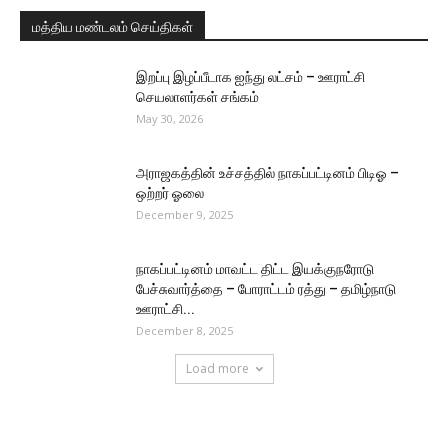
மத்திய மண்டலம் செய்திகள்
இறப்பு இழப்பீடாக ஐந்து லட்சம் – ஊராட்சி
செயலாளர்கள் சங்கம்
May 30, 2026
அராஜகத்தின் உச்சத்தில் நாகப்பட்டினம் பிடிஓ –
ஒற்றர் ஓலை
December 9, 2025
நாகப்பட்டினம் மாவட்ட திட்ட இயக்குநரோடு
பேச்சுவார்த்தை – போராட்டம் ரத்து – தமிழ்நாடு
ஊராட்சி...
December 8, 2025
Load more