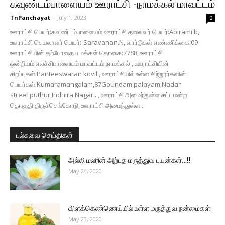
கவுண்டம்பாளையம் ஊராட்சி -நாமக்கல் மாவட்டம்
TnPanchayat
-
July 1, 2023
0
ஊராட்சி பெயர்:கவுண்டம்பாளையம் ஊராட்சி தலைவர் பெயர்:Abirami.b,
ஊராட்சி செயலாளர் பெயர்:-Saravanan.N, வார்டுகள் எண்ணிக்கை:09
ஊராட்சியின் தற்போதைய மக்கள் தொகை:7788, ஊராட்சி
ஒன்றியம்:எலச்சிபாளையம் மாவட்டம்:நாமக்கல் , ஊராட்சியின்
சிறப்புகள்:Panteeswaran kovil , ஊராட்சியில் உள்ள சிற்றூர்களின்
பெயர்கள்:Kumaramangalam,87Goundam palayam,Nadar
street,puthur,Indhira Nagar..., ஊராட்சி அமைந்துள்ள சட்டமன்ற
தொகுதி:திருச்செங்கோடு, ஊராட்சி அமைந்துள்ள...
பல்சுவை செய்திகள்
அல்லி மலரின் அற்புத மருத்துவ பயன்கள்…!!
May 24, 2020
விளக்கெண்ணெய்யில் உள்ள மருத்துவ நன்மைகள்
May 23, 2020