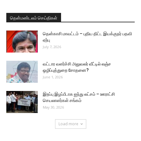
தென்மண்டலம் செய்திகள்
தென்காசி மாவட்டம் – புதிய திட்ட இயக்குநர் பதவி
ஏற்பு
July 7, 2026
வட்டார வளர்ச்சி அலுவலர் வீட்டில் லஞ்ச
ஒழிப்புத்துறை சோதனை?
June 1, 2026
இறப்பு இழப்பீடாக ஐந்து லட்சம் – ஊராட்சி
செயலாளர்கள் சங்கம்
May 30, 2026
Load more