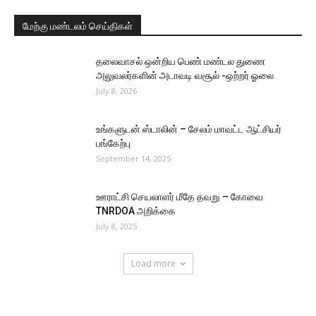
மேற்கு மண்டலம் செய்திகள்
தலைவாசல் ஒன்றிய பெண் மண்டல துணை
அலுவலர்களின் அடாவடி வசூல் -ஒற்றர் ஓலை
July 8, 2026
உங்களுடன் ஸ்டாலின் – சேலம் மாவட்ட ஆட்சியர்
பங்கேற்பு
September 14, 2025
ஊராட்சி செயலாளர் மீதே தவறு – கோவை
TNRDOA அறிக்கை
July 8, 2025
Load more