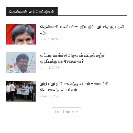
தென்மண்டலம் செய்திகள்
தென்காசி மாவட்டம் – புதிய திட்ட இயக்குநர் பதவி
ஏற்பு
July 7, 2026
வட்டார வளர்ச்சி அலுவலர் வீட்டில் லஞ்ச
ஒழிப்புத்துறை சோதனை?
June 1, 2026
இறப்பு இழப்பீடாக ஐந்து லட்சம் – ஊராட்சி
செயலாளர்கள் சங்கம்
May 30, 2026
Load more