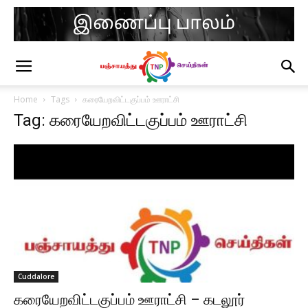
Home
Tags
கரையேறவிட்டகுப்பம் ஊராட்சி
Tag: கரையேறவிட்டகுப்பம் ஊராட்சி
Cuddalore
கரையேறவிட்டகுப்பம் ஊராட்சி – கடலூர்