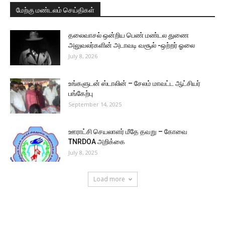
மேற்கு மண்டலம் செய்திகள்
தலைவாசல் ஒன்றிய பெண் மண்டல துணை
அலுவலர்களின் அடாவடி வசூல் -ஒற்றர் ஓலை
July 8, 2026
உங்களுடன் ஸ்டாலின் – சேலம் மாவட்ட ஆட்சியர்
பங்கேற்பு
September 14, 2025
ஊராட்சி செயலாளர் மீதே தவறு – கோவை
TNRDOA அறிக்கை
July 8, 2025
Load more