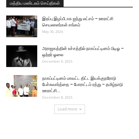
மத்திய மண்டலம் செய்திகள்
இறப்பு இழப்பீடாக ஐந்து லட்சம் – ஊராட்சி
செயலாளர்கள் சங்கம்
May 30, 2026
அராஜகத்தின் உச்சத்தில் நாகப்பட்டினம் பிடிஓ –
ஒற்றர் ஓலை
December 9, 2025
நாகப்பட்டினம் மாவட்ட திட்ட இயக்குநரோடு
பேச்சுவார்த்தை – போராட்டம் ரத்து – தமிழ்நாடு
ஊராட்சி...
December 8, 2025
Load more