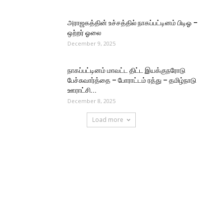
அராஜகத்தின் உச்சத்தில் நாகப்பட்டினம் பிடிஓ –
ஒற்றர் ஓலை
December 9, 2025
நாகப்பட்டினம் மாவட்ட திட்ட இயக்குநரோடு
பேச்சுவார்த்தை – போராட்டம் ரத்து – தமிழ்நாடு
ஊராட்சி...
December 8, 2025
Load more