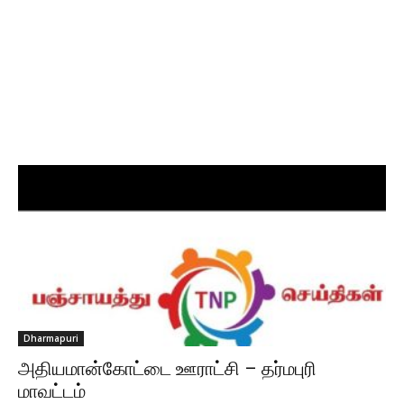
Dharmapuri
அதியமான்கோட்டை ஊராட்சி – தர்மபுரி
மாவட்டம்