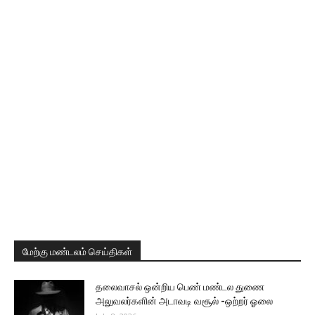
மேற்கு மண்டலம் செய்திகள்
தலைவாசல் ஒன்றிய பெண் மண்டல துணை
அலுவலர்களின் அடாவடி வசூல் -ஒற்றர் ஓலை