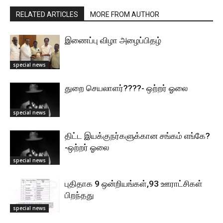
RELATED ARTICLES
MORE FROM AUTHOR
இணைப்பு விழா அழைப்பிதழ்
special news
துறை செயலாளர்????- ஒற்றர் ஓலை
special news
திட்ட இயக்குநர்களுக்கான சங்கம் எங்கே?
-ஒற்றர் ஓலை
special news
புதிதாக 9 ஒன்றியங்கள்,93 ஊராட்சிகள்
பிறந்தது
special news