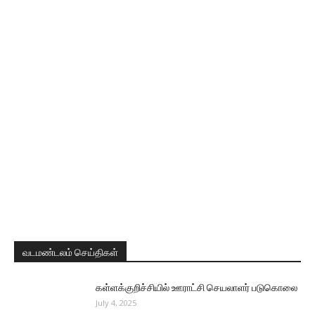
வடமண்டலம் செய்திகள்
கள்ளக்குறிச்சியில் ஊராட்சி செயலாளர் படுகொலை
July 4, 2025