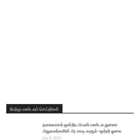
மேற்கு மண்டலம் செய்திகள்
தலைவாசல் ஒன்றிய பெண் மண்டல துணை
அலுவலர்களின் அடாவடி வசூல் -ஒற்றர் ஓலை
July 8, 2026