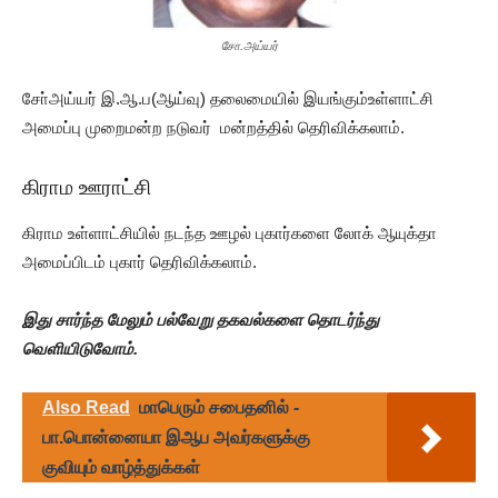
சோ.அய்யர்
சோ்அய்யர் இ.ஆ.ப(ஆய்வு) தலைமையில் இயங்கும்உள்ளாட்சி
அமைப்பு முறைமன்ற நடுவர் மன்றத்தில் தெரிவிக்கலாம்.
கிராம ஊராட்சி
கிராம உள்ளாட்சியில் நடந்த ஊழல் புகார்களை லோக் ஆயுக்தா
அமைப்பிடம் புகார் தெரிவிக்கலாம்.
இது சார்ந்த மேலும் பல்வேறு தகவல்களை தொடர்ந்து
வெளியிடுவோம்.
Also Read
மாபெரும் சபைதனில் -
பா.பொன்னையா இஆப அவர்களுக்கு
குவியும் வாழ்த்துக்கள்