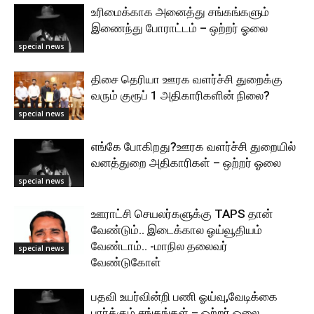
உரிமைக்காக அனைத்து சங்கங்களும்
இணைந்து போராட்டம் – ஒற்றர் ஓலை
special news
திசை தெரியா ஊரக வளர்ச்சி துறைக்கு
வரும் குரூப் 1 அதிகாரிகளின் நிலை?
special news
எங்கே போகிறது?ஊரக வளர்ச்சி துறையில்
வனத்துறை அதிகாரிகள் – ஒற்றர் ஓலை
special news
ஊராட்சி செயலர்களுக்கு TAPS தான்
வேண்டும்.. இடைக்கால ஓய்வூதியம்
வேண்டாம்.. -மாநில தலைவர்
special news
வேண்டுகோள்
பதவி உயர்வின்றி பணி ஓய்வு,வேடிக்கை
பார்க்கும் சங்கங்கள் – ஒற்றர் ஓலை