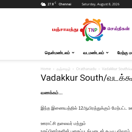
C
27.8
Saturday, August 8, 2026
Chennai
Tnpanchayat
தென்மண்டலம்
வடமண்டலம்
மேற்கு 
Home
தஞ்சாவூர்
Orathanadu
Vadakkur South/வடக
Vadakkur South/வடக்கூ
வணக்கம்…
இந்த இணையத்தில் 12ஆயிரத்துக்கும் மேற்பட்ட 
ஊராட்சி தலைவர் மற்றும்
உறுப்பினர்களின் புகைப்படங்பளுடன் கூடிய விவரம்.