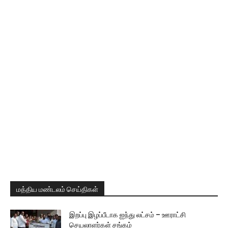
மத்திய மண்டலம் செய்திகள்
இறப்பு இழப்பீடாக ஐந்து லட்சம் – ஊராட்சி
செயலாளர்கள் சங்கம்