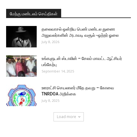
மேற்கு மண்டலம் செய்திகள்
தலைவாசல் ஒன்றிய பெண் மண்டல துணை
அலுவலர்களின் அடாவடி வசூல் -ஒற்றர் ஓலை
July 8, 2026
உங்களுடன் ஸ்டாலின் – சேலம் மாவட்ட ஆட்சியர்
பங்கேற்பு
September 14, 2025
ஊராட்சி செயலாளர் மீதே தவறு – கோவை
TNRDOA அறிக்கை
July 8, 2025
Load more