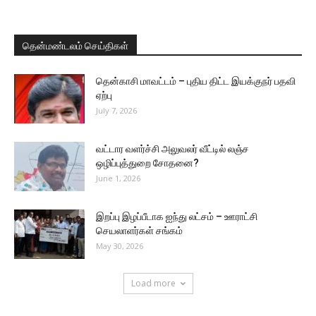
தென்மண்டலம் செய்திகள்
தென்காசி மாவட்டம் – புதிய திட்ட இயக்குநர் பதவி
ஏற்பு
July 7, 2026
வட்டார வளர்ச்சி அலுவலர் வீட்டில் லஞ்ச
ஒழிப்புத்துறை சோதனை?
June 1, 2026
இறப்பு இழப்பீடாக ஐந்து லட்சம் – ஊராட்சி
செயலாளர்கள் சங்கம்
May 30, 2026
Load more