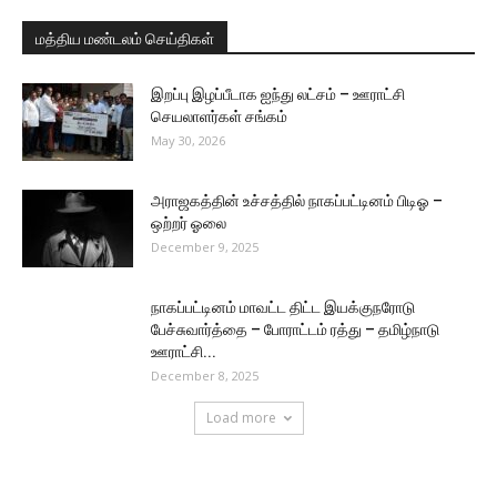
மத்திய மண்டலம் செய்திகள்
இறப்பு இழப்பீடாக ஐந்து லட்சம் – ஊராட்சி
செயலாளர்கள் சங்கம்
May 30, 2026
அராஜகத்தின் உச்சத்தில் நாகப்பட்டினம் பிடிஓ –
ஒற்றர் ஓலை
December 9, 2025
நாகப்பட்டினம் மாவட்ட திட்ட இயக்குநரோடு
பேச்சுவார்த்தை – போராட்டம் ரத்து – தமிழ்நாடு
ஊராட்சி...
December 8, 2025
Load more