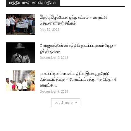
மத்திய மண்டலம் செய்திகள்
இறப்பு இழப்பீடாக ஐந்து லட்சம் – ஊராட்சி
செயலாளர்கள் சங்கம்
May 30, 2026
அராஜகத்தின் உச்சத்தில் நாகப்பட்டினம் பிடிஓ –
ஒற்றர் ஓலை
December 9, 2025
நாகப்பட்டினம் மாவட்ட திட்ட இயக்குநரோடு
பேச்சுவார்த்தை – போராட்டம் ரத்து – தமிழ்நாடு
ஊராட்சி...
December 8, 2025
Load more