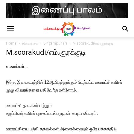
Home
சிவகங்கை
Singampunari
M.soorakudi/எம்.சூரக்குடி
M.soorakudi/எம்.சூரக்குடி
வணக்கம்…
இந்த இணையத்தில் 12ஆயிரத்துக்கும் மேற்பட்ட ஊராட்சிகளின்
முழு விவரங்களை பதிவேற்ற உள்ளோம்.
ஊராட்சி தலைவர் மற்றும்
உறுப்பினர்களின் புகைப்படங்பளுடன் கூடிய விவரம்.
ஊராட்சியை பற்றி தகவல்கள் அனைத்தையும் ஒரே பக்கத்தில்