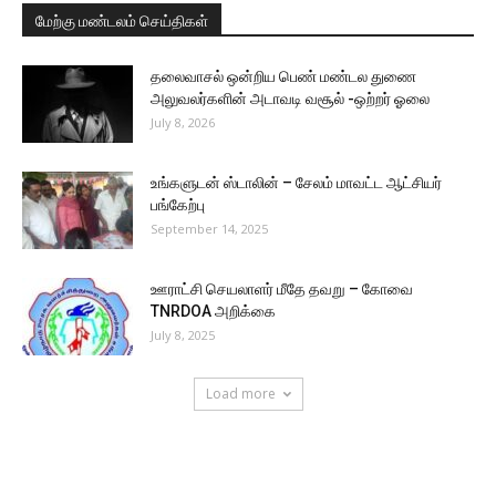
மேற்கு மண்டலம் செய்திகள்
தலைவாசல் ஒன்றிய பெண் மண்டல துணை
அலுவலர்களின் அடாவடி வசூல் -ஒற்றர் ஓலை
July 8, 2026
உங்களுடன் ஸ்டாலின் – சேலம் மாவட்ட ஆட்சியர்
பங்கேற்பு
September 14, 2025
ஊராட்சி செயலாளர் மீதே தவறு – கோவை
TNRDOA அறிக்கை
July 8, 2025
Load more