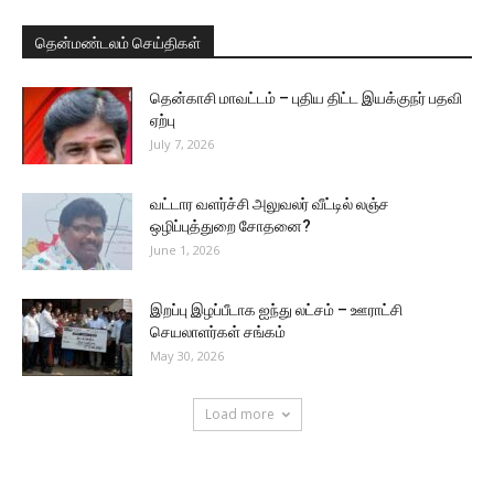
தென்மண்டலம் செய்திகள்
தென்காசி மாவட்டம் – புதிய திட்ட இயக்குநர் பதவி
ஏற்பு
July 7, 2026
வட்டார வளர்ச்சி அலுவலர் வீட்டில் லஞ்ச
ஒழிப்புத்துறை சோதனை?
June 1, 2026
இறப்பு இழப்பீடாக ஐந்து லட்சம் – ஊராட்சி
செயலாளர்கள் சங்கம்
May 30, 2026
Load more