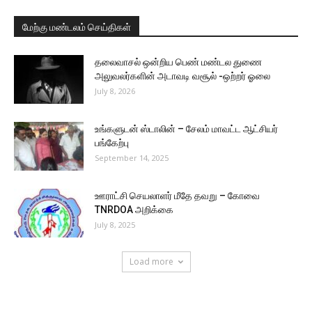
மேற்கு மண்டலம் செய்திகள்
தலைவாசல் ஒன்றிய பெண் மண்டல துணை
அலுவலர்களின் அடாவடி வசூல் -ஒற்றர் ஓலை
July 8, 2026
உங்களுடன் ஸ்டாலின் – சேலம் மாவட்ட ஆட்சியர்
பங்கேற்பு
September 14, 2025
ஊராட்சி செயலாளர் மீதே தவறு – கோவை
TNRDOA அறிக்கை
July 8, 2025
Load more