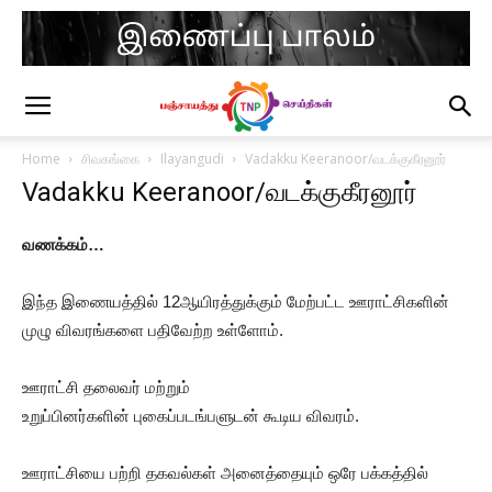
Home
சிவகங்கை
Ilayangudi
Vadakku Keeranoor/வடக்குகீரனூர்
Vadakku Keeranoor/வடக்குகீரனூர்
வணக்கம்…
இந்த இணையத்தில் 12ஆயிரத்துக்கும் மேற்பட்ட ஊராட்சிகளின்
முழு விவரங்களை பதிவேற்ற உள்ளோம்.
ஊராட்சி தலைவர் மற்றும்
உறுப்பினர்களின் புகைப்படங்பளுடன் கூடிய விவரம்.
ஊராட்சியை பற்றி தகவல்கள் அனைத்தையும் ஒரே பக்கத்தில்