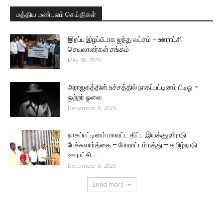
மத்திய மண்டலம் செய்திகள்
இறப்பு இழப்பீடாக ஐந்து லட்சம் – ஊராட்சி
செயலாளர்கள் சங்கம்
May 30, 2026
அராஜகத்தின் உச்சத்தில் நாகப்பட்டினம் பிடிஓ –
ஒற்றர் ஓலை
December 9, 2025
நாகப்பட்டினம் மாவட்ட திட்ட இயக்குநரோடு
பேச்சுவார்த்தை – போராட்டம் ரத்து – தமிழ்நாடு
ஊராட்சி...
December 8, 2025
Load more