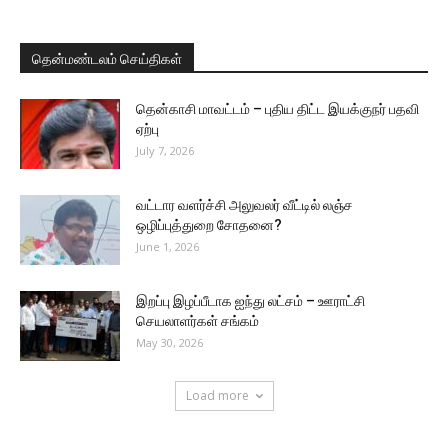
தென்மண்டலம் செய்திகள்
தென்காசி மாவட்டம் – புதிய திட்ட இயக்குநர் பதவி
ஏற்பு
July 7, 2026
வட்டார வளர்ச்சி அலுவலர் வீட்டில் லஞ்ச
ஒழிப்புத்துறை சோதனை?
June 1, 2026
இறப்பு இழப்பீடாக ஐந்து லட்சம் – ஊராட்சி
செயலாளர்கள் சங்கம்
May 30, 2026
Load more