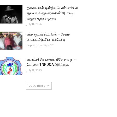
தலைவாசல் ஒன்றிய பெண் மண்டல
துணை அலுவலர்களின் அடாவடி
வசூல் -ஒற்றர் ஓலை
July 8, 2026
உங்களுடன் ஸ்டாலின் – சேலம்
மாவட்ட ஆட்சியர் பங்கேற்பு
September 14, 2025
ஊராட்சி செயலாளர் மீதே தவறு –
கோவை TNRDOA அறிக்கை
July 8, 2025
Load more