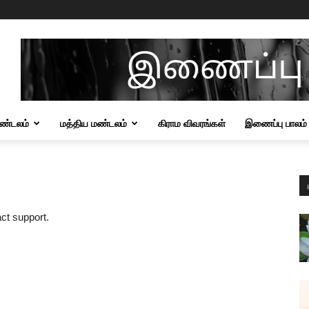
மண்டலம்
மத்திய மண்டலம்
கிராம விவரங்கள்
இணைப்பு பாலம்
act support.