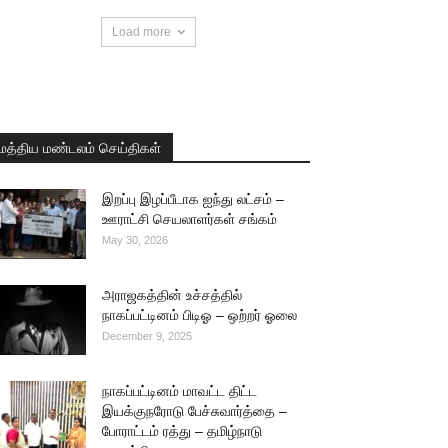
Load more
மத்திய மண்டலம் செய்திகள்
இறப்பு இழப்பீடாக ஐந்து லட்சம் –
ஊராட்சி செயலாளர்கள் சங்கம்
May 30, 2026
அராஜகத்தின் உச்சத்தில்
நாகப்பட்டினம் பிடிஓ – ஒற்றர் ஓலை
December 9, 2025
நாகப்பட்டினம் மாவட்ட திட்ட
இயக்குநரோடு பேச்சுவார்த்தை –
போராட்டம் ரத்து – தமிழ்நாடு