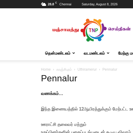
C
28.8
Chennai
Saturday, August 8, 2026
Tnpanchayat
தென்மண்டலம்
வடமண்டலம்
மேற்கு 
Home
காஞ்சிபுரம்
Uthiramerur
Pennalur
Pennalur
வணக்கம்…
இந்த இணையத்தில் 12ஆயிரத்துக்கும் மேற்பட்ட 
ஊராட்சி தலைவர் மற்றும்
உறுப்பினர்களின் புகைப்படங்பளுடன் கூடிய விவரம்.