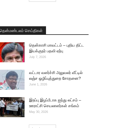
தென்மண்டலம் செய்திகள்
தென்காசி மாவட்டம் – புதிய திட்ட
இயக்குநர் பதவி ஏற்பு
July 7, 2026
வட்டார வளர்ச்சி அலுவலர் வீட்டில்
லஞ்ச ஒழிப்புத்துறை சோதனை?
June 1, 2026
இறப்பு இழப்பீடாக ஐந்து லட்சம் –
ஊராட்சி செயலாளர்கள் சங்கம்
May 30, 2026