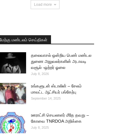
Load more
மேற்கு மண்டலம் செய்திகள்
தலைவாசல் ஒன்றிய பெண் மண்டல
துணை அலுவலர்களின் அடாவடி
வசூல் -ஒற்றர் ஓலை
July 8, 2026
உங்களுடன் ஸ்டாலின் – சேலம்
மாவட்ட ஆட்சியர் பங்கேற்பு
September 14, 2025
ஊராட்சி செயலாளர் மீதே தவறு –
கோவை TNRDOA அறிக்கை
July 8, 2025