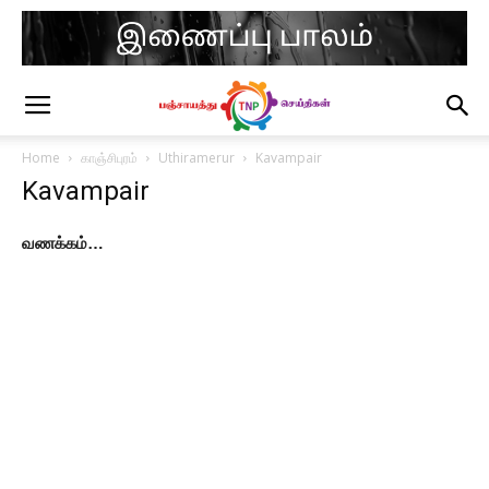
Home
காஞ்சிபுரம்
Uthiramerur
Kavampair
Kavampair
வணக்கம்…