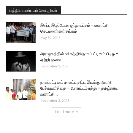
மத்திய மண்டலம் செய்திகள்
இறப்பு இழப்பீடாக ஐந்து லட்சம் – ஊராட்சி
செயலாளர்கள் சங்கம்
May 30, 2026
அராஜகத்தின் உச்சத்தில் நாகப்பட்டினம் பிடிஓ –
ஒற்றர் ஓலை
December 9, 2025
நாகப்பட்டினம் மாவட்ட திட்ட இயக்குநரோடு
பேச்சுவார்த்தை – போராட்டம் ரத்து – தமிழ்நாடு
ஊராட்சி...
December 8, 2025
Load more