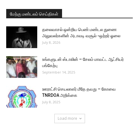
மேற்கு மண்டலம் செய்திகள்
தலைவாசல் ஒன்றிய பெண் மண்டல துணை
அலுவலர்களின் அடாவடி வசூல் -ஒற்றர் ஓலை
July 8, 2026
உங்களுடன் ஸ்டாலின் – சேலம் மாவட்ட ஆட்சியர்
பங்கேற்பு
September 14, 2025
ஊராட்சி செயலாளர் மீதே தவறு – கோவை
TNRDOA அறிக்கை
July 8, 2025
Load more