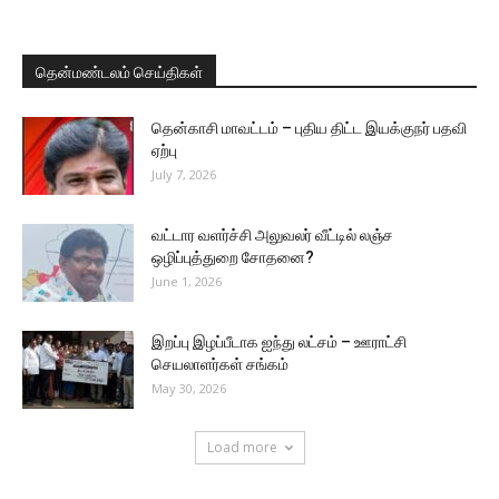
தென்மண்டலம் செய்திகள்
தென்காசி மாவட்டம் – புதிய திட்ட இயக்குநர் பதவி
ஏற்பு
July 7, 2026
வட்டார வளர்ச்சி அலுவலர் வீட்டில் லஞ்ச
ஒழிப்புத்துறை சோதனை?
June 1, 2026
இறப்பு இழப்பீடாக ஐந்து லட்சம் – ஊராட்சி
செயலாளர்கள் சங்கம்
May 30, 2026
Load more