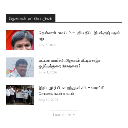
தென்மண்டலம் செய்திகள்
தென்காசி மாவட்டம் – புதிய திட்ட இயக்குநர் பதவி
ஏற்பு
July 7, 2026
வட்டார வளர்ச்சி அலுவலர் வீட்டில் லஞ்ச
ஒழிப்புத்துறை சோதனை?
June 1, 2026
இறப்பு இழப்பீடாக ஐந்து லட்சம் – ஊராட்சி
செயலாளர்கள் சங்கம்
May 30, 2026
Load more