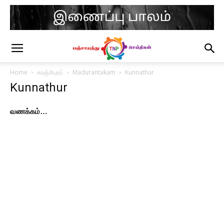
Home
காஞ்சிபுரம்
Madurantakam
Kunnathur
Kunnathur
வணக்கம்…