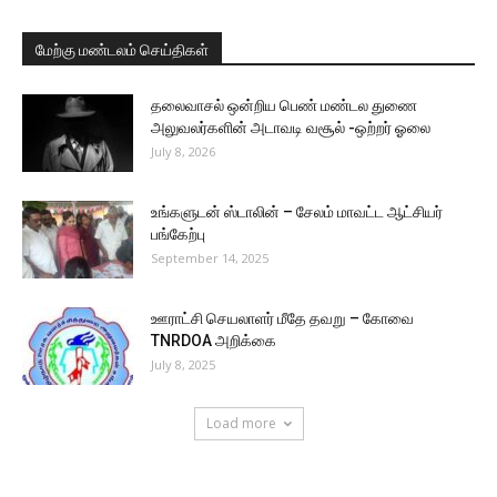
மேற்கு மண்டலம் செய்திகள்
தலைவாசல் ஒன்றிய பெண் மண்டல துணை
அலுவலர்களின் அடாவடி வசூல் -ஒற்றர் ஓலை
July 8, 2026
உங்களுடன் ஸ்டாலின் – சேலம் மாவட்ட ஆட்சியர்
பங்கேற்பு
September 14, 2025
ஊராட்சி செயலாளர் மீதே தவறு – கோவை
TNRDOA அறிக்கை
July 8, 2025
Load more