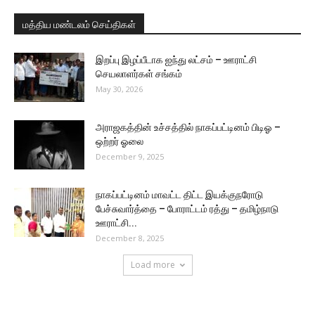
மத்திய மண்டலம் செய்திகள்
இறப்பு இழப்பீடாக ஐந்து லட்சம் – ஊராட்சி
செயலாளர்கள் சங்கம்
May 30, 2026
அராஜகத்தின் உச்சத்தில் நாகப்பட்டினம் பிடிஓ –
ஒற்றர் ஓலை
December 9, 2025
நாகப்பட்டினம் மாவட்ட திட்ட இயக்குநரோடு
பேச்சுவார்த்தை – போராட்டம் ரத்து – தமிழ்நாடு
ஊராட்சி...
December 8, 2025
Load more