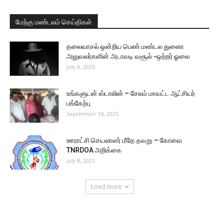
மேற்கு மண்டலம் செய்திகள்
தலைவாசல் ஒன்றிய பெண் மண்டல துணை
அலுவலர்களின் அடாவடி வசூல் -ஒற்றர் ஓலை
July 8, 2026
உங்களுடன் ஸ்டாலின் – சேலம் மாவட்ட ஆட்சியர்
பங்கேற்பு
September 14, 2025
ஊராட்சி செயலாளர் மீதே தவறு – கோவை
TNRDOA அறிக்கை
July 8, 2025
Load more