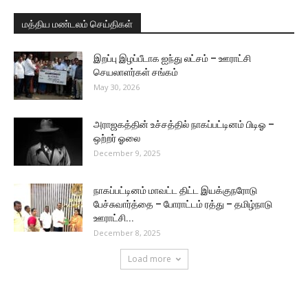
மத்திய மண்டலம் செய்திகள்
இறப்பு இழப்பீடாக ஐந்து லட்சம் – ஊராட்சி
செயலாளர்கள் சங்கம்
May 30, 2026
அராஜகத்தின் உச்சத்தில் நாகப்பட்டினம் பிடிஓ –
ஒற்றர் ஓலை
December 9, 2025
நாகப்பட்டினம் மாவட்ட திட்ட இயக்குநரோடு
பேச்சுவார்த்தை – போராட்டம் ரத்து – தமிழ்நாடு
ஊராட்சி...
December 8, 2025
Load more