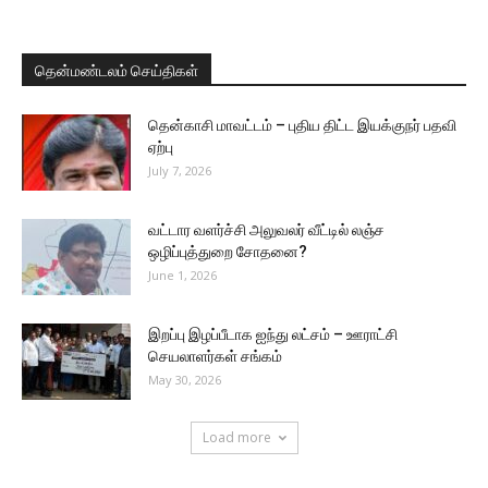
தென்மண்டலம் செய்திகள்
தென்காசி மாவட்டம் – புதிய திட்ட இயக்குநர் பதவி
ஏற்பு
July 7, 2026
வட்டார வளர்ச்சி அலுவலர் வீட்டில் லஞ்ச
ஒழிப்புத்துறை சோதனை?
June 1, 2026
இறப்பு இழப்பீடாக ஐந்து லட்சம் – ஊராட்சி
செயலாளர்கள் சங்கம்
May 30, 2026
Load more