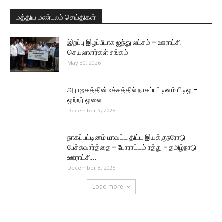
மத்திய மண்டலம் செய்திகள்
இறப்பு இழப்பீடாக ஐந்து லட்சம் – ஊராட்சி
செயலாளர்கள் சங்கம்
May 30, 2026
அராஜகத்தின் உச்சத்தில் நாகப்பட்டினம் பிடிஓ –
ஒற்றர் ஓலை
December 9, 2025
நாகப்பட்டினம் மாவட்ட திட்ட இயக்குநரோடு
பேச்சுவார்த்தை – போராட்டம் ரத்து – தமிழ்நாடு
ஊராட்சி...
December 8, 2025
Load more