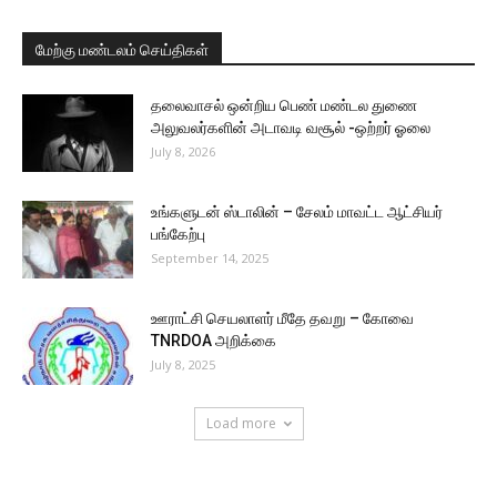
மேற்கு மண்டலம் செய்திகள்
தலைவாசல் ஒன்றிய பெண் மண்டல துணை
அலுவலர்களின் அடாவடி வசூல் -ஒற்றர் ஓலை
July 8, 2026
உங்களுடன் ஸ்டாலின் – சேலம் மாவட்ட ஆட்சியர்
பங்கேற்பு
September 14, 2025
ஊராட்சி செயலாளர் மீதே தவறு – கோவை
TNRDOA அறிக்கை
July 8, 2025
Load more