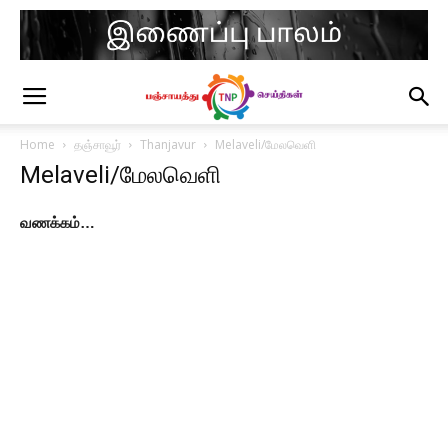
Home
தஞ்சாவூர்
Thanjavur
Melaveli/மேலவெளி
Melaveli/மேலவெளி
வணக்கம்…