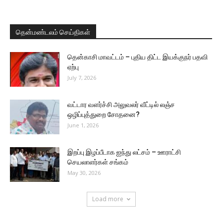
தென்மண்டலம் செய்திகள்
தென்காசி மாவட்டம் – புதிய திட்ட இயக்குநர் பதவி
ஏற்பு
July 7, 2026
வட்டார வளர்ச்சி அலுவலர் வீட்டில் லஞ்ச
ஒழிப்புத்துறை சோதனை?
June 1, 2026
இறப்பு இழப்பீடாக ஐந்து லட்சம் – ஊராட்சி
செயலாளர்கள் சங்கம்
May 30, 2026
Load more